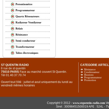
Potentiomètre
Programmateur
Quartz Résonateurs
Radiateur Ventilateur
Relais
Résistance
Semi-conducteur
Transformateur
Tubes électroniques
ST QUENTIN RADIO
CATEGORIE ARTICL
6 rue de st quentin
Résistance
75010 PARIS
Face au marché couvert St Quentin.
Condensateur
Tél 01.40.37.70.74
Boutons
Programmateur
Promotion
Ouvert tout l'été : juillet et aout uniquement du lundi au
vendredi mêmes horaires
Copyright © 2012 -
www.stquentin-radio.com
Ve
Siret : 30098451500019 APE : 524L - T