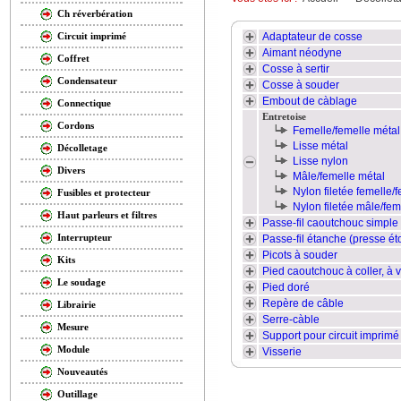
Ch réverbération
Adaptateur de cosse
Circuit imprimé
Aimant néodyne
Coffret
Cosse à sertir
Condensateur
Cosse à souder
Embout de càblage
Connectique
Entretoise
Cordons
Femelle/femelle métal
Lisse métal
Décolletage
Lisse nylon
Divers
Mâle/femelle métal
Nylon filetée femelle/
Fusibles et protecteur
Nylon filetée mâle/fem
Haut parleurs et filtres
Passe-fil caoutchouc simple
Interrupteur
Passe-fil étanche (presse ét
Picots à souder
Kits
Pied caoutchouc à coller, à v
Le soudage
Pied doré
Repère de câble
Librairie
Serre-càble
Mesure
Support pour circuit imprimé
Module
Visserie
Nouveautés
Outillage