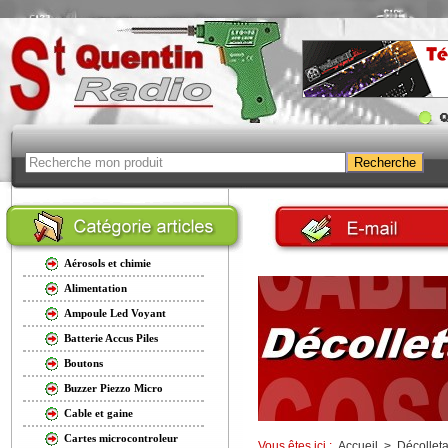
Aérosols et chimie
Alimentation
Ampoule Led Voyant
Batterie Accus Piles
Boutons
Buzzer Piezzo Micro
Cable et gaine
Cartes microcontroleur
Vous êtes ici :
Accueil
>
Décollet