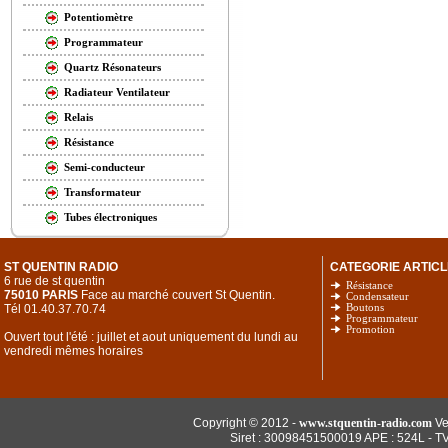
Potentiomètre
Programmateur
Quartz Résonateurs
Radiateur Ventilateur
Relais
Résistance
Semi-conducteur
Transformateur
Tubes électroniques
ST QUENTIN RADIO
CATEGORIE ARTICL
6 rue de st quentin
Résistance
75010 PARIS
Face au marché couvert St Quentin.
Condensateur
Tél 01.40.37.70.74
Boutons
Programmateur
Promotion
Ouvert tout l'été : juillet et aout uniquement du lundi au
vendredi mêmes horaires
Copyright © 2012 -
www.stquentin-radio.com
Ve
Siret : 30098451500019 APE : 524L - T