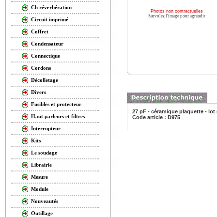
Ch réverbération
Photos non contractuelles
Survolez l'image pour agrandir
Circuit imprimé
Coffret
Condensateur
Connectique
Cordons
Décolletage
Divers
Fusibles et protecteur
27 pF - céramique plaquette - lot
Haut parleurs et filtres
Code article : D975
Interrupteur
Kits
Le soudage
Librairie
Mesure
Module
Nouveautés
Outillage