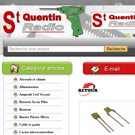
Aérosols et chimie
Alimentation
Ampoule Led Voyant
Batterie Accus Piles
Boutons
Buzzer Piezzo Micro
Cable et gaine
Cartes microcontroleur