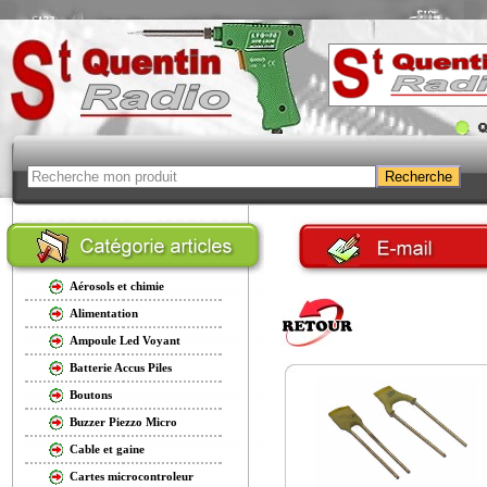
Aérosols et chimie
Alimentation
Ampoule Led Voyant
Batterie Accus Piles
Boutons
Buzzer Piezzo Micro
Cable et gaine
Cartes microcontroleur