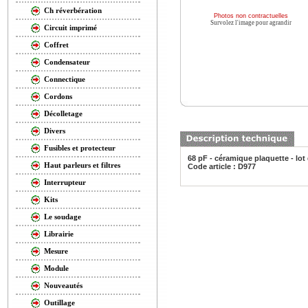
Ch réverbération
Photos non contractuelles
Survolez l'image pour agrandir
Circuit imprimé
Coffret
Condensateur
Connectique
Cordons
Décolletage
Divers
Fusibles et protecteur
68 pF - céramique plaquette - lot
Haut parleurs et filtres
Code article : D977
Interrupteur
Kits
Le soudage
Librairie
Mesure
Module
Nouveautés
Outillage