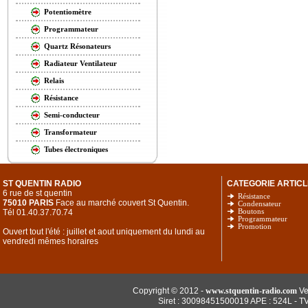
Potentiomètre
Programmateur
Quartz Résonateurs
Radiateur Ventilateur
Relais
Résistance
Semi-conducteur
Transformateur
Tubes électroniques
ST QUENTIN RADIO
CATEGORIE ARTICL
6 rue de st quentin
Résistance
75010 PARIS
Face au marché couvert St Quentin.
Condensateur
Tél 01.40.37.70.74
Boutons
Programmateur
Promotion
Ouvert tout l'été : juillet et aout uniquement du lundi au
vendredi mêmes horaires
Copyright © 2012 -
www.stquentin-radio.com
Ve
Siret : 30098451500019 APE : 524L - T