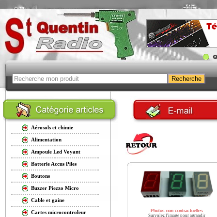
Aérosols et chimie
Alimentation
Ampoule Led Voyant
Batterie Accus Piles
Boutons
Buzzer Piezzo Micro
Cable et gaine
Photos non contractuelles
Cartes microcontroleur
Survolez l'image pour agrandir