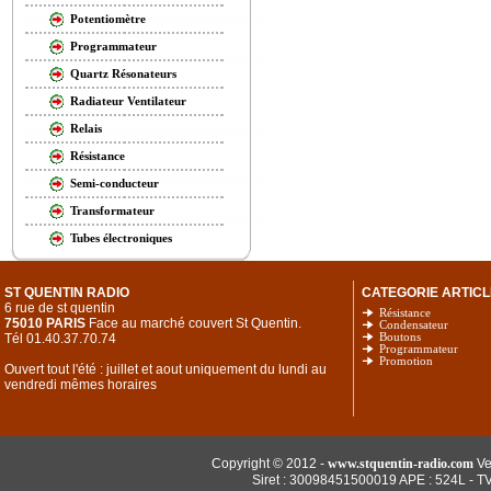
Potentiomètre
Programmateur
Quartz Résonateurs
Radiateur Ventilateur
Relais
Résistance
Semi-conducteur
Transformateur
Tubes électroniques
ST QUENTIN RADIO
CATEGORIE ARTICL
6 rue de st quentin
Résistance
75010 PARIS
Face au marché couvert St Quentin.
Condensateur
Tél 01.40.37.70.74
Boutons
Programmateur
Promotion
Ouvert tout l'été : juillet et aout uniquement du lundi au
vendredi mêmes horaires
Copyright © 2012 -
www.stquentin-radio.com
Ve
Siret : 30098451500019 APE : 524L - T