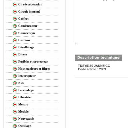
Ch réverbération
Circuit imprimé
Coffret
Condensateur
Connectique
Cordons
Décolletage
Divers
Fusibles et protecteur
TDSY5160 JAUNE CC
Haut parleurs et filtres
Code article : Y889
Interrupteur
Kits
Le soudage
Librairie
Mesure
Module
Nouveautés
Outillage