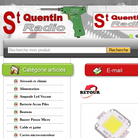
Aérosols et chimie
Alimentation
Ampoule Led Voyant
Batterie Accus Piles
Boutons
Buzzer Piezzo Micro
Cable et gaine
Cartes microcontroleur