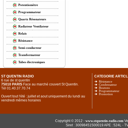
Potentiomètre
Programmateur
Quartz Résonateurs
Radiateur Ventilateur
Relais
Résistance
Semi-conducteur
Transformateur
Tubes électroniques
ST QUENTIN RADIO
CATEGORIE ARTICL
6 rue de st quentin
Résistance
75010 PARIS
Face au marché couvert St Quentin.
Condensateur
Tél 01.40.37.70.74
Boutons
Programmateur
Promotion
Ouvert tout l'été : juillet et aout uniquement du lundi au
vendredi mêmes horaires
Copyright © 2012 -
www.stquentin-radio.com
Ve
Siret : 30098451500019 APE : 524L - T