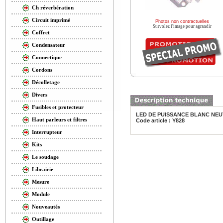
Ch réverbération
Circuit imprimé
Photos non contractuelles
Survolez l'image pour agrandir
Coffret
Condensateur
Connectique
Cordons
Décolletage
Divers
Fusibles et protecteur
LED DE PUISSANCE BLANC NEU
Haut parleurs et filtres
Code article : Y828
Interrupteur
Kits
Le soudage
Librairie
Mesure
Module
Nouveautés
Outillage