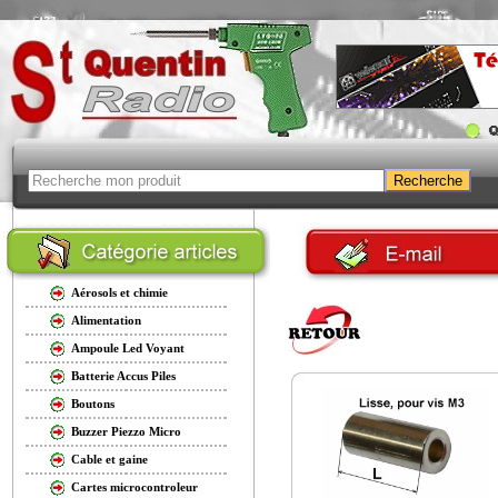
Aérosols et chimie
Alimentation
Ampoule Led Voyant
Batterie Accus Piles
Boutons
Buzzer Piezzo Micro
Cable et gaine
Cartes microcontroleur