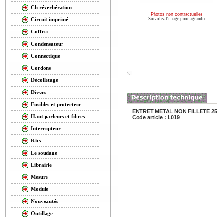
Ch réverbération
Photos non contractuelles
Survolez l'image pour agrandir
Circuit imprimé
Coffret
Condensateur
Connectique
Cordons
Décolletage
Divers
Fusibles et protecteur
ENTRET METAL NON FILLETE 2
Haut parleurs et filtres
Code article : L019
Interrupteur
Kits
Le soudage
Librairie
Mesure
Module
Nouveautés
Outillage