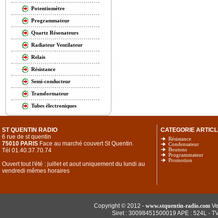
Potentiomètre
Programmateur
Quartz Résonateurs
Radiateur Ventilateur
Relais
Résistance
Semi-conducteur
Transformateur
Tubes électroniques
ST QUENTIN RADIO
CATEGORIE ARTICL
6 rue de st quentin
Résistance
75010 PARIS
Face au marché couvert St Quentin.
Condensateur
Tél 01.40.37.70.74
Boutons
Programmateur
Promotion
Ouvert tout l'été : juillet et aout uniquement du lundi au
vendredi mêmes horaires
Copyright © 2012 -
www.stquentin-radio.com
Ve
Siret : 30098451500019 APE : 524L - T