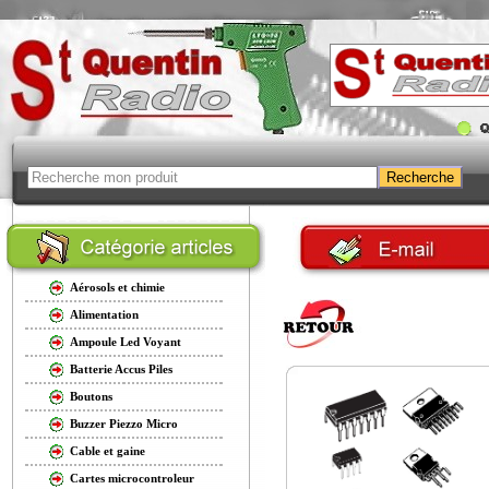
Aérosols et chimie
Alimentation
Ampoule Led Voyant
Batterie Accus Piles
Boutons
Buzzer Piezzo Micro
Cable et gaine
Cartes microcontroleur