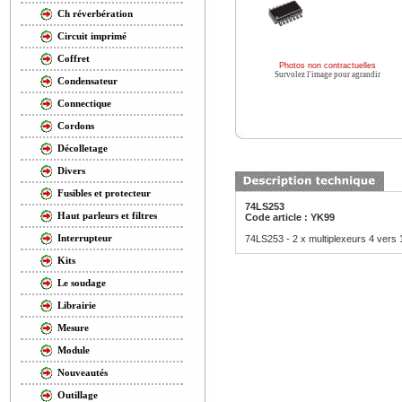
Ch réverbération
Circuit imprimé
Coffret
Photos non contractuelles
Survolez l'image pour agrandir
Condensateur
Connectique
Cordons
Décolletage
Divers
Fusibles et protecteur
74LS253
Haut parleurs et filtres
Code article : YK99
Interrupteur
74LS253 - 2 x multiplexeurs 4 vers 
Kits
Le soudage
Librairie
Mesure
Module
Nouveautés
Outillage