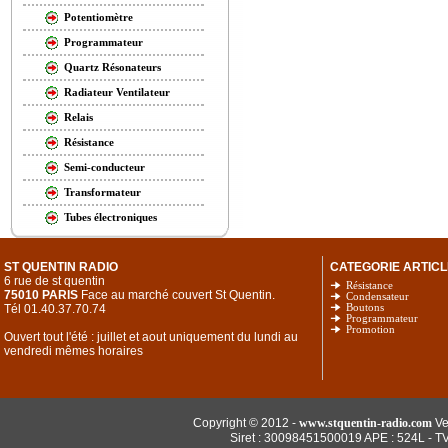
Potentiomètre
Programmateur
Quartz Résonateurs
Radiateur Ventilateur
Relais
Résistance
Semi-conducteur
Transformateur
Tubes électroniques
ST QUENTIN RADIO
CATEGORIE ARTICL
6 rue de st quentin
Résistance
75010 PARIS
Face au marché couvert St Quentin.
Condensateur
Tél 01.40.37.70.74
Boutons
Programmateur
Promotion
Ouvert tout l'été : juillet et aout uniquement du lundi au
vendredi mêmes horaires
Copyright © 2012 -
www.stquentin-radio.com
Ve
Siret : 30098451500019 APE : 524L - T