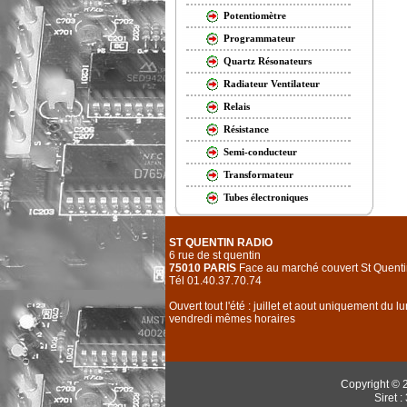
Potentiomètre
Programmateur
Quartz Résonateurs
Radiateur Ventilateur
Relais
Résistance
Semi-conducteur
Transformateur
Tubes électroniques
ST QUENTIN RADIO
6 rue de st quentin
75010 PARIS
Face au marché couvert St Quenti
Tél 01.40.37.70.74
Ouvert tout l'été : juillet et aout uniquement du l
vendredi mêmes horaires
Copyright © 
Siret 