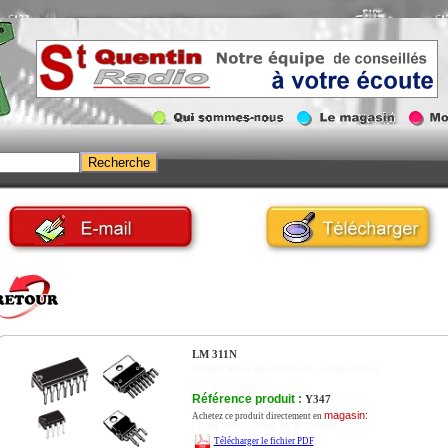
LM 311N
Amplificateur opérationnel - comparateur
Référence produit :
Y347
magasin:
Achetez ce produit directement en
- Paris 75010 - 6 rue de St Quentin.
Télécharger le fichier PDF