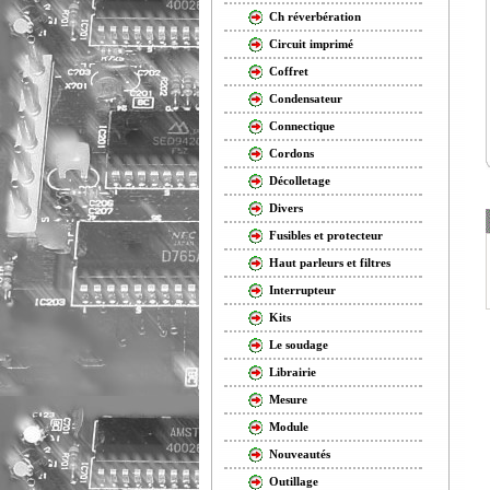
Ch réverbération
Circuit imprimé
Coffret
Condensateur
Connectique
Cordons
Décolletage
Divers
Fusibles et protecteur
Haut parleurs et filtres
Interrupteur
Kits
Le soudage
Librairie
Mesure
Module
Nouveautés
Outillage