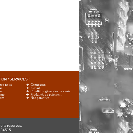
ON / SERVICES :
mes-nous
Connexion
in
E-mail
er
Condition générales de vente
pte
Modalités de paiement
res
Nos garanties
oits réservés.
984515