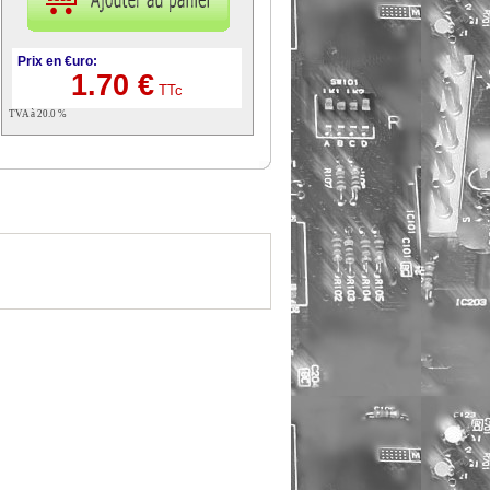
Prix en €uro:
1.70 €
TTc
TVA à 20.0 %