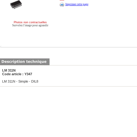
Imprimer cette page
Photos non contractuelles
Survolez l'image pour agrandir
LM 311N
Code article : Y347
LM 311N - Simple - DIL8