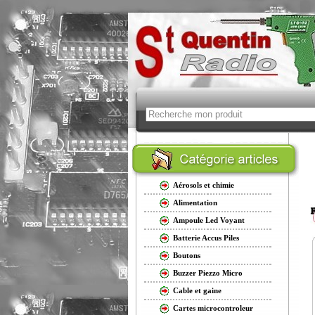
Aérosols et chimie
Alimentation
Ampoule Led Voyant
Batterie Accus Piles
Boutons
Buzzer Piezzo Micro
Cable et gaine
Cartes microcontroleur