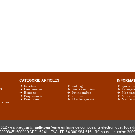
CATEGORIE ARTICLES :
INFORMATI
Résistance
Outillage
Qui som
n.
Condensateur
Semi-conducteur
Le magas
Boutons
Potentiomètre
Mon pani
Programmateur
Cordons
Mon com
Promotion
Téléchargement
Mes factu
undi au
2012 -
www.stquentin-radio.com
Vente en ligne de composants électronique. Tous dr
: 30098451500019 APE : 524L - TVA : FR 54 300 984 515
- RC sous le numéro 300