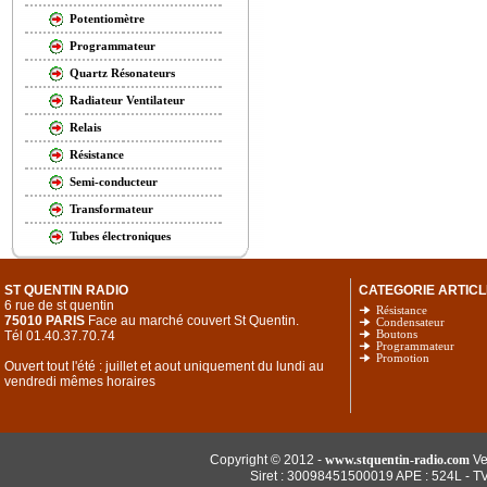
Potentiomètre
Programmateur
Quartz Résonateurs
Radiateur Ventilateur
Relais
Résistance
Semi-conducteur
Transformateur
Tubes électroniques
ST QUENTIN RADIO
CATEGORIE ARTICL
6 rue de st quentin
Résistance
75010 PARIS
Face au marché couvert St Quentin.
Condensateur
Tél 01.40.37.70.74
Boutons
Programmateur
Promotion
Ouvert tout l'été : juillet et aout uniquement du lundi au
vendredi mêmes horaires
Copyright © 2012 -
www.stquentin-radio.com
Ve
Siret : 30098451500019 APE : 524L - T