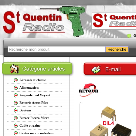
Aérosols et chimie
Alimentation
Ampoule Led Voyant
Batterie Accus Piles
Boutons
Buzzer Piezzo Micro
Cable et gaine
Cartes microcontroleur