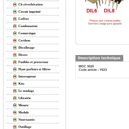
Ch réverbération
Circuit imprimé
Coffret
Photos non contractuelles
Survolez l'image pour agrandir
Condensateur
Connectique
Cordons
Décolletage
Divers
Fusibles et protecteur
MOC 3020
Haut parleurs et filtres
Code article : Y623
Interrupteur
Kits
Le soudage
Librairie
Mesure
Module
Nouveautés
Outillage