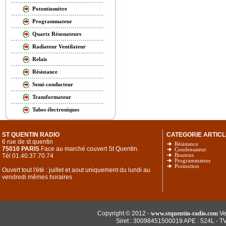
Potentiomètre
Programmateur
Quartz Résonateurs
Radiateur Ventilateur
Relais
Résistance
Semi-conducteur
Transformateur
Tubes électroniques
ST QUENTIN RADIO
CATEGORIE ARTICL
6 rue de st quentin
Résistance
75010 PARIS
Face au marché couvert St Quentin.
Condensateur
Tél 01.40.37.70.74
Boutons
Programmateur
Promotion
Ouvert tout l'été : juillet et aout uniquement du lundi au
vendredi mêmes horaires
Copyright © 2012 -
www.stquentin-radio.com
Ve
Siret : 30098451500019 APE : 524L - T