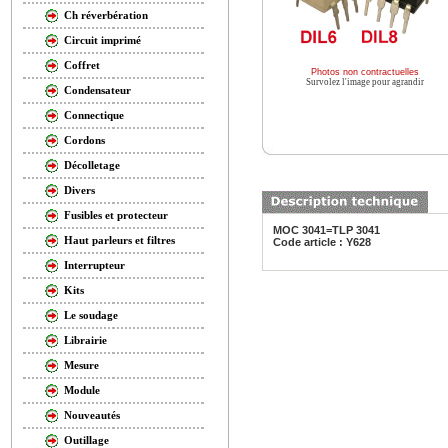
Ch réverbération
Circuit imprimé
Coffret
Photos non contractuelles
Survolez l'image pour agrandir
Condensateur
Connectique
Cordons
Décolletage
Divers
Fusibles et protecteur
MOC 3041=TLP 3041
Haut parleurs et filtres
Code article : Y628
Interrupteur
Kits
Le soudage
Librairie
Mesure
Module
Nouveautés
Outillage