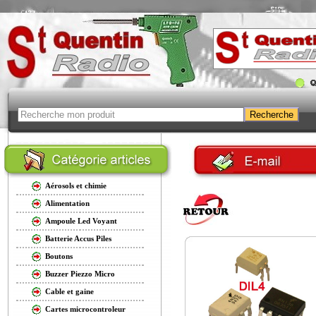
Aérosols et chimie
Alimentation
Ampoule Led Voyant
Batterie Accus Piles
Boutons
Buzzer Piezzo Micro
Cable et gaine
Cartes microcontroleur