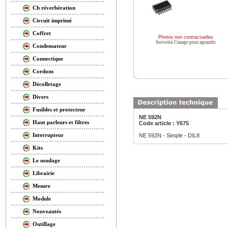
Ch réverbération
Circuit imprimé
Coffret
Photos non contractuelles
Survolez l'image pour agrandir
Condensateur
Connectique
Cordons
Décolletage
Divers
Fusibles et protecteur
NE 592N
Haut parleurs et filtres
Code article : Y675
Interrupteur
NE 592N - Simple - DIL8
Kits
Le soudage
Librairie
Mesure
Module
Nouveautés
Outillage