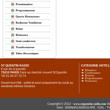
Potentiomètre
Programmateur
Quartz Résonateurs
Radiateur Ventilateur
Relais
Résistance
Semi-conducteur
Transformateur
Tubes électroniques
ST QUENTIN RADIO
CATEGORIE ARTICL
6 rue de st quentin
Résistance
75010 PARIS
Face au marché couvert St Quentin.
Condensateur
Tél 01.40.37.70.74
Boutons
Programmateur
Promotion
Ouvert tout l'été : juillet et aout uniquement du lundi au
vendredi mêmes horaires
Copyright © 2012 -
www.stquentin-radio.com
Ve
Siret : 30098451500019 APE : 524L - T