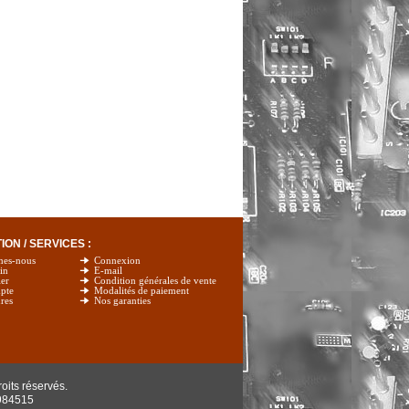
ON / SERVICES :
mes-nous
Connexion
in
E-mail
er
Condition générales de vente
pte
Modalités de paiement
res
Nos garanties
oits réservés.
984515