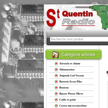
Aérosols et chimie
Alimentation
Ampoule Led Voyant
Batterie Accus Piles
Boutons
Buzzer Piezzo Micro
Cable et gaine
Cartes microcontroleur