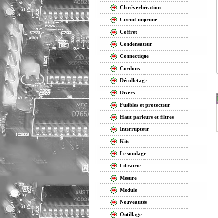
Ch réverbération
Circuit imprimé
Coffret
Condensateur
Connectique
Cordons
Décolletage
Divers
Fusibles et protecteur
Haut parleurs et filtres
Interrupteur
Kits
Le soudage
Librairie
Mesure
Module
Nouveautés
Outillage