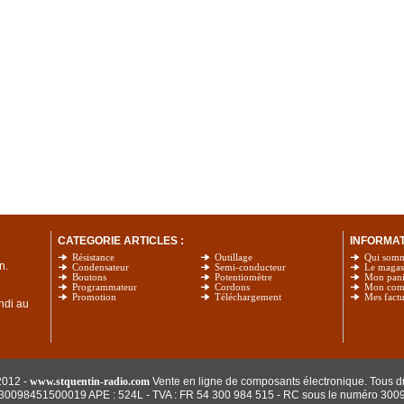
CATEGORIE ARTICLES :
INFORMATI
Résistance
Outillage
Qui som
n.
Condensateur
Semi-conducteur
Le magas
Boutons
Potentiomètre
Mon pani
Programmateur
Cordons
Mon com
Promotion
Téléchargement
Mes factu
undi au
2012 -
www.stquentin-radio.com
Vente en ligne de composants électronique. Tous dr
: 30098451500019 APE : 524L - TVA : FR 54 300 984 515
- RC sous le numéro 300