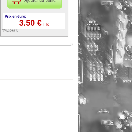
Prix en €uro:
3.50 €
TTc
TVA à 20.0 %