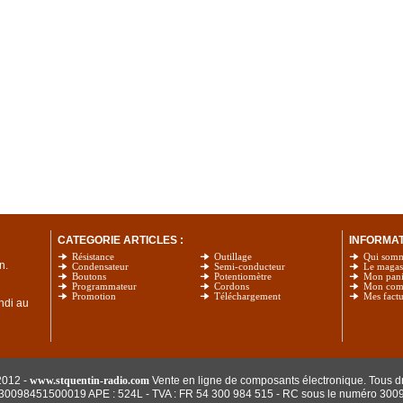
CATEGORIE ARTICLES :
INFORMATI
Résistance
Outillage
Qui som
n.
Condensateur
Semi-conducteur
Le magas
Boutons
Potentiomètre
Mon pani
Programmateur
Cordons
Mon com
Promotion
Téléchargement
Mes factu
undi au
2012 -
www.stquentin-radio.com
Vente en ligne de composants électronique. Tous dr
: 30098451500019 APE : 524L - TVA : FR 54 300 984 515
- RC sous le numéro 300