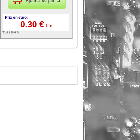
Prix en €uro:
0.30 €
TTc
TVA à 20.0 %