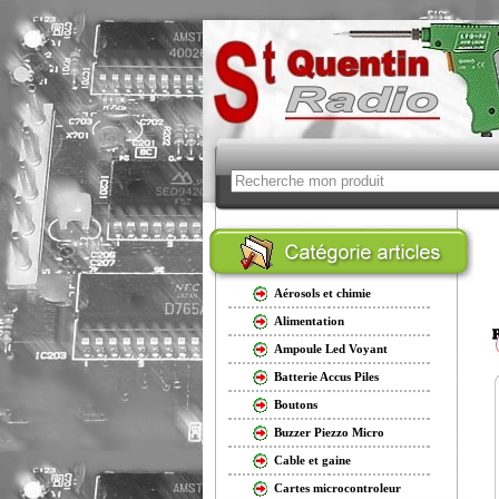
Aérosols et chimie
Alimentation
Ampoule Led Voyant
Batterie Accus Piles
Boutons
Buzzer Piezzo Micro
Cable et gaine
Cartes microcontroleur