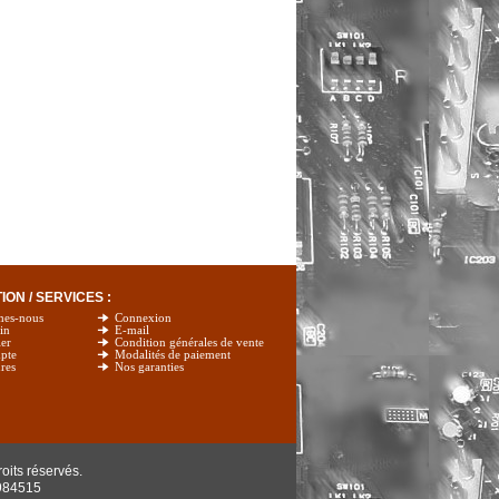
ON / SERVICES :
mes-nous
Connexion
in
E-mail
er
Condition générales de vente
pte
Modalités de paiement
res
Nos garanties
oits réservés.
984515