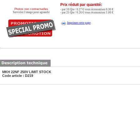
Prix réduit par quantité:
Photos non contractuelles
- par 10 Qte / 0.27 € vous économisez 0.30 €
Survolez l'image pour agrandir
- par 25 Qte / 0.26 € vous économisez 1.00 €
Imprimer cette page
MKH 22NF 250V LIMIT STOCK
Code article : D219