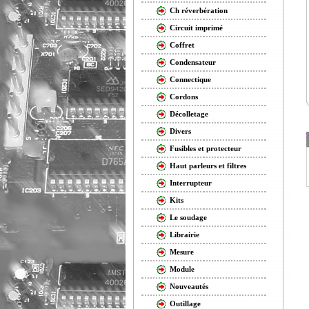
Ch réverbération
Circuit imprimé
Coffret
Condensateur
Connectique
Cordons
Décolletage
Divers
Fusibles et protecteur
Haut parleurs et filtres
Interrupteur
Kits
Le soudage
Librairie
Mesure
Module
Nouveautés
Outillage