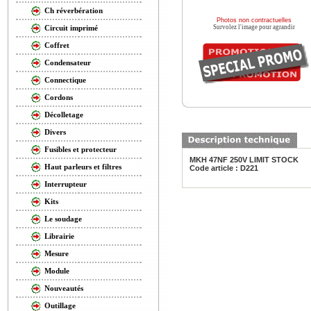
Ch réverbération
Photos non contractuelles
Survolez l'image pour agrandir
Circuit imprimé
Coffret
Condensateur
Connectique
Cordons
Décolletage
Divers
Fusibles et protecteur
MKH 47NF 250V LIMIT STOCK
Haut parleurs et filtres
Code article : D221
Interrupteur
Kits
Le soudage
Librairie
Mesure
Module
Nouveautés
Outillage