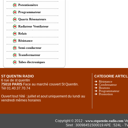
Potentiomètre
Programmateur
Quartz Résonateurs
Radiateur Ventilateur
Relais
Résistance
Semi-conducteur
Transformateur
Tubes électroniques
ST QUENTIN RADIO
CATEGORIE ARTICL
6 rue de st quentin
Résistance
75010 PARIS
Face au marché couvert St Quentin.
Condensateur
Tél 01.40.37.70.74
Boutons
Programmateur
Promotion
Ouvert tout l'été : juillet et aout uniquement du lundi au
vendredi mêmes horaires
Copyright © 2012 -
www.stquentin-radio.com
Ve
Siret : 30098451500019 APE : 524L - T