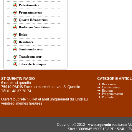
Potentiomètre
Programmateur
Quartz Résonateurs
Radiateur Ventilateur
Relais
Résistance
Semi-conducteur
Transformateur
Tubes électroniques
ST QUENTIN RADIO
CATEGORIE ARTICL
6 rue de st quentin
Résistance
75010 PARIS
Face au marché couvert St Quentin.
Condensateur
Tél 01.40.37.70.74
Boutons
Programmateur
Promotion
Ouvert tout l'été : juillet et aout uniquement du lundi au
vendredi mêmes horaires
Copyright © 2012 -
www.stquentin-radio.com
Ve
Siret : 30098451500019 APE : 524L - T