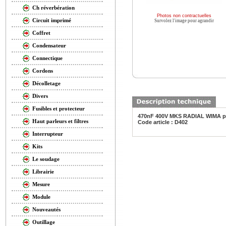
Ch réverbération
Photos non contractuelles
Circuit imprimé
Survolez l'image pour agrandir
Coffret
Condensateur
Connectique
Cordons
Décolletage
Divers
Fusibles et protecteur
470nF 400V MKS RADIAL WIMA p
Haut parleurs et filtres
Code article : D402
Interrupteur
Kits
Le soudage
Librairie
Mesure
Module
Nouveautés
Outillage