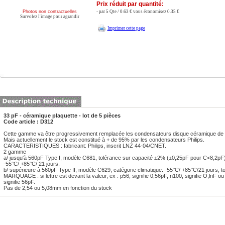
Prix réduit par quantité:
Photos non contractuelles
- par 5 Qte / 0.63 € vous économisez 0.35 €
Survolez l'image pour agrandir
Imprimer cette page
33 pF - céramique plaquette - lot de 5 pièces
Code article : D312
Cette gamme va être progressivement remplacée les condensateurs disque céramique de 
Mais actuellement le stock est constitué à + de 95% par les condensateurs Philips.
CARACTERISTIQUES : fabricant: Philips, inscrit LNZ 44-04/CNET.
2 gamme
a/ jusqu'à 560pF Type I, modèle C681, tolérance sur capacité ±2% (±0,25pF pour C<8,2pF), 
-55°C/ +85°C/ 21 jours.
b/ supérieure à 560pF Type II, modèle C629, catégorie climatique: -55°C/ +85°C/21 jours, t
MARQUAGE : si lettre est devant la valeur, ex : p56, signifie 0,56pF, n100, signifie O,lnF ou 
signifie 56pF.
Pas de 2,54 ou 5,08mm en fonction du stock