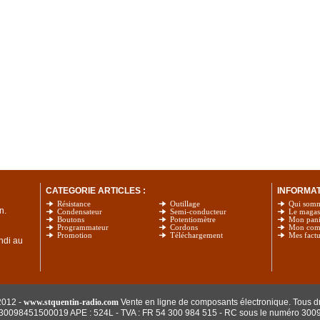
CATEGORIE ARTICLES :
INFORMATI
Résistance
Outillage
Qui som
n.
Condensateur
Semi-conducteur
Le magas
Boutons
Potentiomètre
Mon pani
Programmateur
Cordons
Mon com
Promotion
Téléchargement
Mes factu
undi au
2012 -
www.stquentin-radio.com
Vente en ligne de composants électronique. Tous dr
: 30098451500019 APE : 524L - TVA : FR 54 300 984 515
- RC sous le numéro 300