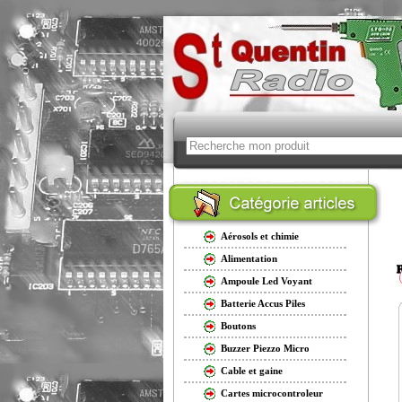
Aérosols et chimie
Alimentation
Ampoule Led Voyant
Batterie Accus Piles
Boutons
Buzzer Piezzo Micro
Cable et gaine
Cartes microcontroleur