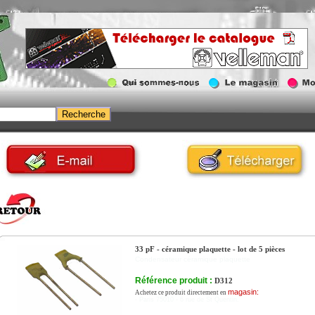
33 pF - céramique plaquette - lot de 5 pièces
Condensateur céramique plaquette
Référence produit :
D312
magasin:
Achetez ce produit directement en
- Paris 75010 - 6 rue de St Quentin.