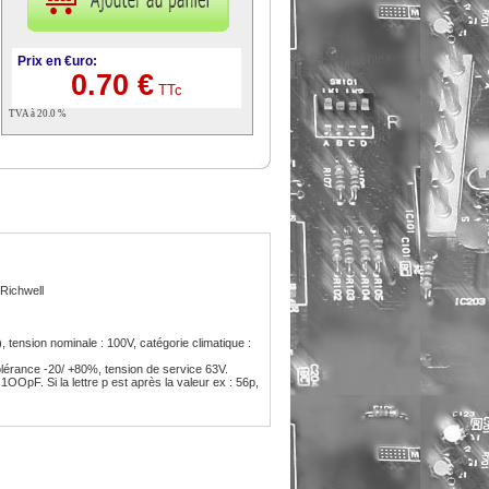
Prix en €uro:
0.70 €
TTc
TVA à 20.0 %
Richwell
tension nominale : 100V, catégorie climatique :
olérance -20/ +80%, tension de service 63V.
1OOpF. Si la lettre p est après la valeur ex : 56p,