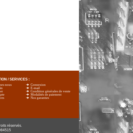
ON / SERVICES :
mes-nous
Connexion
in
E-mail
er
Condition générales de vente
pte
Modalités de paiement
res
Nos garanties
oits réservés.
984515