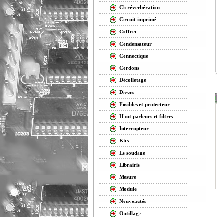
Ch réverbération
Circuit imprimé
Coffret
Condensateur
Connectique
Cordons
Décolletage
Divers
Fusibles et protecteur
Haut parleurs et filtres
Interrupteur
Kits
Le soudage
Librairie
Mesure
Module
Nouveautés
Outillage