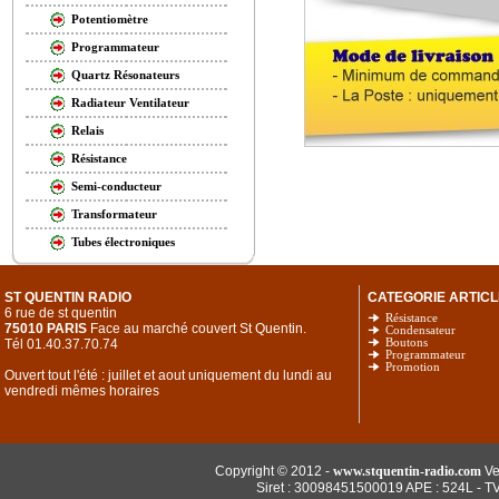
Potentiomètre
Programmateur
Quartz Résonateurs
Radiateur Ventilateur
Relais
Résistance
Semi-conducteur
Transformateur
Tubes électroniques
ST QUENTIN RADIO
CATEGORIE ARTICL
6 rue de st quentin
Résistance
75010 PARIS
Face au marché couvert St Quentin.
Condensateur
Tél 01.40.37.70.74
Boutons
Programmateur
Promotion
Ouvert tout l'été : juillet et aout uniquement du lundi au
vendredi mêmes horaires
Copyright © 2012 -
www.stquentin-radio.com
Ve
Siret : 30098451500019 APE : 524L - T