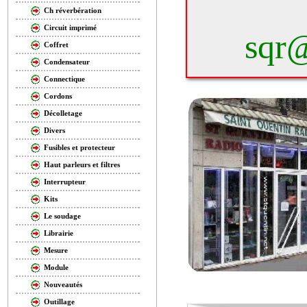
Ch réverbération
Circuit imprimé
sqr@
Coffret
Condensateur
Connectique
Cordons
Décolletage
Divers
Fusibles et protecteur
Haut parleurs et filtres
Interrupteur
Kits
Le soudage
Librairie
Mesure
Module
Nouveautés
Outillage