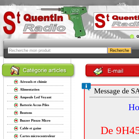
Aérosols et chimie
Message de 
Alimentation
Ampoule Led Voyant
Hor
Batterie Accus Piles
Boutons
Buzzer Piezzo Micro
De 9H45
Cable et gaine
Cartes microcontroleur