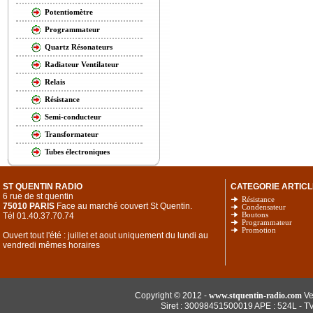
Potentiomètre
Programmateur
Quartz Résonateurs
Radiateur Ventilateur
Relais
Résistance
Semi-conducteur
Transformateur
Tubes électroniques
ST QUENTIN RADIO
CATEGORIE ARTICL
6 rue de st quentin
Résistance
75010 PARIS
Face au marché couvert St Quentin.
Condensateur
Tél 01.40.37.70.74
Boutons
Programmateur
Promotion
Ouvert tout l'été : juillet et aout uniquement du lundi au
vendredi mêmes horaires
Copyright © 2012 -
www.stquentin-radio.com
Ve
Siret : 30098451500019 APE : 524L - T