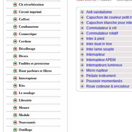
Ch réverbération
Anti vandalisme
Circuit imprimé
Capuchon de couleur petit int
Coffret
Capuchon étanche pour inte
Condensateur
Commutateur à clé
Commutateur rotatif
Connectique
Inter à pied
Cordons
Inter dual in line
Décolletage
Inter lame souple
Interrupteur
Divers
Interrupteur APEM
Fusibles et protecteur
Interrupteurs lumineux
Micro-rupteur
Haut parleurs et filtres
Pédale instrument
Interrupteur
Poussoir momentanés
Kits
Roue codeuse & encodeur
Le soudage
Librairie
Mesure
Module
Nouveautés
Outillage