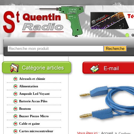
Aérosols et chimie
Alimentation
Ampoule Led Voyant
Batterie Accus Piles
Boutons
Buzzer Piezzo Micro
Cable et gaine
Cartes microcontroleur
Vous êtes ici :
Accueil
>
Cordons