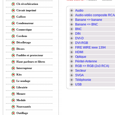
Ch réverbération
Audio
Circuit imprimé
Audio-vidéo composite RC
Coffret
Banane <> banane
Condensateur
Banane <> BNC
BNC
Connectique
DIN
Cordons
DVI-D
Décolletage
DVI-RGB
FIRE WIRE ieee 1394
Divers
HDMI
Fusibles et protecteur
Optique
Péritel-Antenne
Haut parleurs et filtres
RGB <> RGB (2x3 RCA)
Interrupteur
Secteur
Kits
SVGA
Téléphonie
Le soudage
USB
Librairie
Mesure
Module
Nouveautés
Outillage