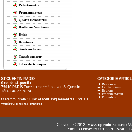
Potentiomètre
Programmateur
Quartz Résonateurs
Radiateur Ventilateur
Relais
Résistance
Semi-conducteur
Transformateur
Tubes électroniques
ST QUENTIN RADIO
CATEGORIE ARTICL
6 rue de st quentin
Résistance
75010 PARIS
Face au marché couvert St Quentin.
Condensateur
Tél 01.40.37.70.74
Boutons
Programmateur
Promotion
Ouvert tout l'été : juillet et aout uniquement du lundi au
vendredi mêmes horaires
Copyright © 2012 -
www.stquentin-radio.com
Ve
Siret : 30098451500019 APE : 524L - T