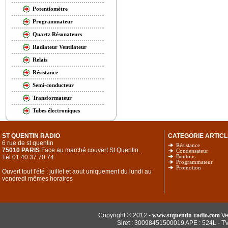
Potentiomètre
Programmateur
Quartz Résonateurs
Radiateur Ventilateur
Relais
Résistance
Semi-conducteur
Transformateur
Tubes électroniques
ST QUENTIN RADIO
CATEGORIE ARTICL
6 rue de st quentin
Résistance
75010 PARIS
Face au marché couvert St Quentin.
Condensateur
Tél 01.40.37.70.74
Boutons
Programmateur
Promotion
Ouvert tout l'été : juillet et aout uniquement du lundi au
vendredi mêmes horaires
Copyright © 2012 -
www.stquentin-radio.com
Ve
Siret : 30098451500019 APE : 524L - T