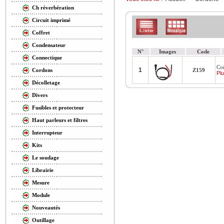
Ch réverbération
Circuit imprimé
Coffret
Condensateur
N°
Images
Code
Connectique
Co
1
Z159
Cordons
Plu
Décolletage
Divers
Fusibles et protecteur
Haut parleurs et filtres
Interrupteur
Kits
Le soudage
Librairie
Mesure
Module
Nouveautés
Outillage