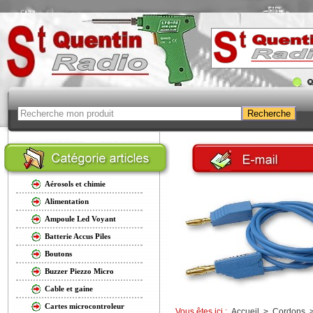
Aérosols et chimie
Alimentation
Ampoule Led Voyant
Batterie Accus Piles
Boutons
Buzzer Piezzo Micro
Cable et gaine
Cartes microcontroleur
Vous êtes ici :
Accueil
>
Cordons