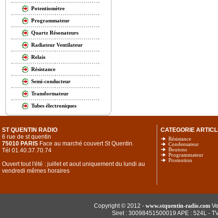
Potentiomètre
Programmateur
Quartz Résonateurs
Radiateur Ventilateur
Relais
Résistance
Semi-conducteur
Transformateur
Tubes électroniques
ST QUENTIN RADIO
CATEGORIE ARTICL
6 rue de st quentin
Résistance
75010 PARIS
Face au marché couvert St Quentin.
Condensateur
Tél 01.40.37.70.74
Boutons
Programmateur
Promotion
Ouvert tout l'été : juillet et aout uniquement du lundi au
vendredi mêmes horaires
Copyright © 2012 -
www.stquentin-radio.com
Ve
Siret : 30098451500019 APE : 524L - T