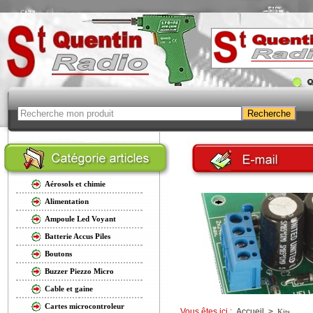
Aérosols et chimie
Alimentation
Ampoule Led Voyant
Batterie Accus Piles
Boutons
Buzzer Piezzo Micro
Cable et gaine
Cartes microcontroleur
Vous êtes ici :
Accueil
>
Kits