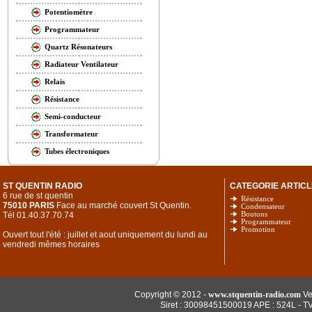
Potentiomètre
Programmateur
Quartz Résonateurs
Radiateur Ventilateur
Relais
Résistance
Semi-conducteur
Transformateur
Tubes électroniques
ST QUENTIN RADIO
CATEGORIE ARTICL
6 rue de st quentin
Résistance
75010 PARIS
Face au marché couvert St Quentin.
Condensateur
Tél 01.40.37.70.74
Boutons
Programmateur
Promotion
Ouvert tout l'été : juillet et aout uniquement du lundi au
vendredi mêmes horaires
Copyright © 2012 -
www.stquentin-radio.com
Ve
Siret : 30098451500019 APE : 524L - T