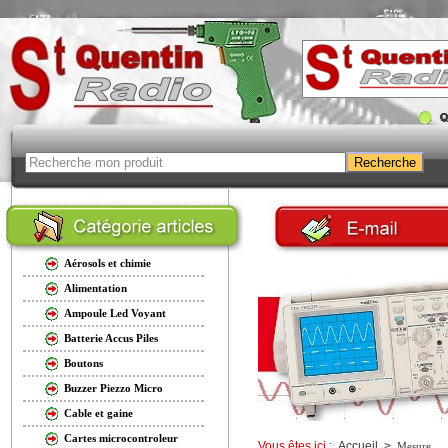
Aérosols et chimie
Alimentation
Ampoule Led Voyant
Batterie Accus Piles
Boutons
Buzzer Piezzo Micro
Cable et gaine
Cartes microcontroleur
Vous êtes ici :
Accueil
>
Mesure