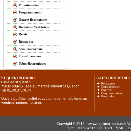
Potentiomètre
Programmateur
Quartz Résonateurs
Radiateur Ventilateur
Relais
Résistance
Semi-conducteur
Transformateur
Tubes électroniques
ST QUENTIN RADIO
CATEGORIE ARTICL
6 rue de st quentin
Résistance
75010 PARIS
Face au marché couvert St Quentin.
Condensateur
Tél 01.40.37.70.74
Boutons
Programmateur
Promotion
Ouvert tout l'été : juillet et aout uniquement du lundi au
vendredi mêmes horaires
Copyright © 2012 -
www.stquentin-radio.com
Ve
Siret : 30098451500019 APE : 524L - T