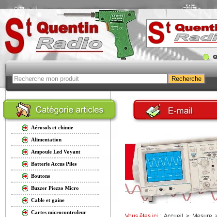
Aérosols et chimie
Alimentation
Ampoule Led Voyant
Batterie Accus Piles
Boutons
Buzzer Piezzo Micro
Cable et gaine
Cartes microcontroleur
Vous êtes ici :
Accueil
>
Mesure