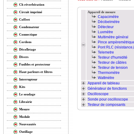
Ch réverbération
Appareil de mesure
Circuit imprimé
Capacimètre
Coffret
Décibelmètre
Détecteur
Condensateur
Luxmètre
Connectique
Multimètre général
Pince ampèremètriqu
Cordons
Pont RLC (résistance,
Décolletage
Telemetre
Divers
Testeur d'humidité
Testeur de câbles
Fusibles et protecteur
Testeur de tension
Haut parleurs et filtres
Thermomètre
Wattmètre
Interrupteur
Appareil de tableau
Kits
Générateur de fonctions
Oscilloscope
Le soudage
Sonde pour oscilloscope
Librairie
Testeur de composants
Mesure
Module
Nouveautés
Outillage