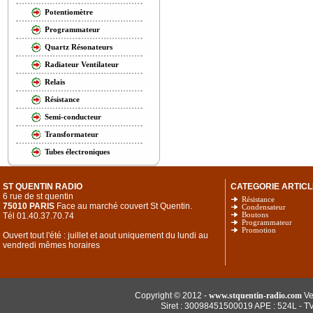
Potentiomètre
Programmateur
Quartz Résonateurs
Radiateur Ventilateur
Relais
Résistance
Semi-conducteur
Transformateur
Tubes électroniques
ST QUENTIN RADIO
CATEGORIE ARTICL
6 rue de st quentin
Résistance
75010 PARIS
Face au marché couvert St Quentin.
Condensateur
Tél 01.40.37.70.74
Boutons
Programmateur
Promotion
Ouvert tout l'été : juillet et aout uniquement du lundi au
vendredi mêmes horaires
Copyright © 2012 -
www.stquentin-radio.com
Ve
Siret : 30098451500019 APE : 524L - T