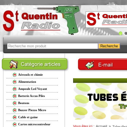
Aérosols et chimie
Alimentation
Ampoule Led Voyant
Batterie Accus Piles
Boutons
Buzzer Piezzo Micro
Cable et gaine
Cartes microcontroleur
Vous êtes ici :
Accueil
>
Tubes élec