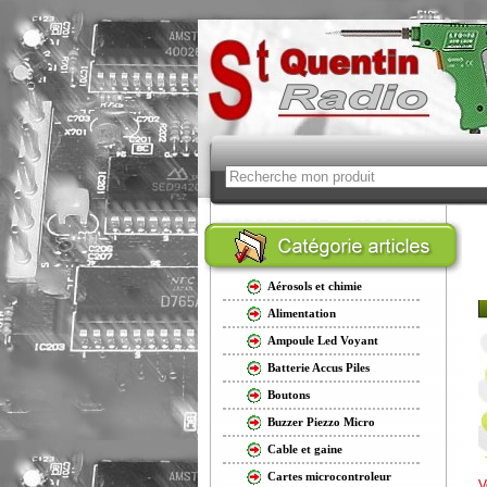
Aérosols et chimie
Alimentation
Ampoule Led Voyant
Batterie Accus Piles
Boutons
Buzzer Piezzo Micro
Cable et gaine
Cartes microcontroleur
V