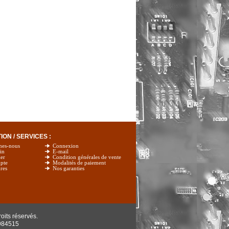
ON / SERVICES :
mes-nous
Connexion
in
E-mail
er
Condition générales de vente
pte
Modalités de paiement
res
Nos garanties
oits réservés.
984515