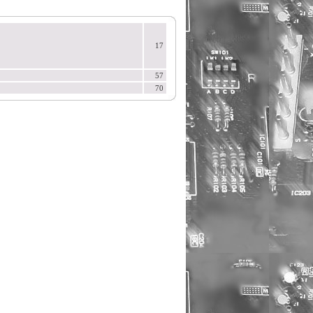
17
57
70