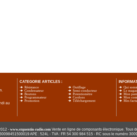
CATEGORIE ARTICLES :
INFORMATI
Résistance
Outillage
Qui som
n.
Condensateur
Semi-conducteur
Le magas
Boutons
Potentiomètre
Mon pani
Programmateur
Cordons
Mon com
Promotion
Téléchargement
Mes factu
undi au
2012 -
www.stquentin-radio.com
Vente en ligne de composants électronique. Tous dr
: 30098451500019 APE : 524L - TVA : FR 54 300 984 515
- RC sous le numéro 300