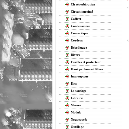
Ch réverbération
Circuit imprimé
Coffret
Condensateur
Connectique
Cordons
Décolletage
Divers
Fusibles et protecteur
Haut parleurs et filtres
Interrupteur
Kits
Le soudage
Librairie
Mesure
Module
Nouveautés
Outillage