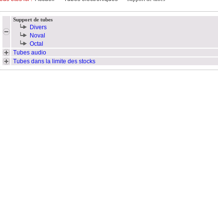
Support de tubes
Divers
Noval
Octal
Tubes audio
Tubes dans la limite des stocks