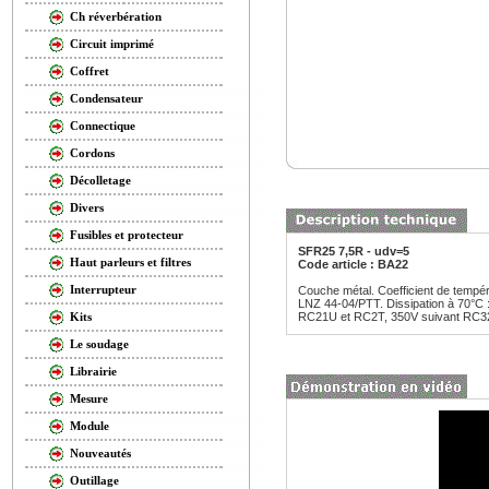
Ch réverbération
Circuit imprimé
Coffret
Condensateur
Connectique
Cordons
Décolletage
Divers
Fusibles et protecteur
SFR25 7,5R - udv=5
Haut parleurs et filtres
Code article : BA22
Interrupteur
Couche métal. Coefficient de tempé
LNZ 44-04/PTT. Dissipation à 70°C 
RC21U et RC2T, 350V suivant RC3
Kits
Le soudage
Librairie
Mesure
Module
Nouveautés
Outillage