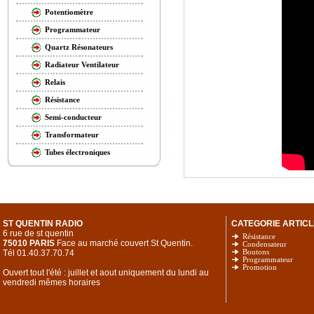
Potentiomètre
Programmateur
Quartz Résonateurs
Radiateur Ventilateur
Relais
Résistance
Semi-conducteur
Transformateur
Tubes électroniques
ST QUENTIN RADIO
CATEGORIE ARTICL
6 rue de st quentin
Résistance
75010 PARIS
Face au marché couvert St Quentin.
Condensateur
Tél 01.40.37.70.74
Boutons
Programmateur
Promotion
Ouvert tout l'été : juillet et aout uniquement du lundi au
vendredi mêmes horaires