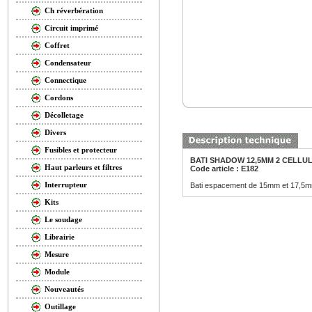
Ch réverbération
Circuit imprimé
Coffret
Condensateur
Connectique
Cordons
Décolletage
Divers
Fusibles et protecteur
BATI SHADOW 12,5MM 2 CELLU
Haut parleurs et filtres
Code article : E182
Interrupteur
Bati espacement de 15mm et 17,5mm 
Kits
Le soudage
Librairie
Mesure
Module
Nouveautés
Outillage