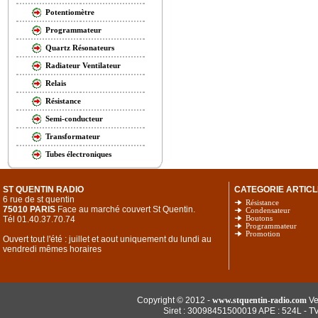
Potentiomètre
Programmateur
Quartz Résonateurs
Radiateur Ventilateur
Relais
Résistance
Semi-conducteur
Transformateur
Tubes électroniques
ST QUENTIN RADIO
CATEGORIE ARTICL
6 rue de st quentin
Résistance
75010 PARIS
Face au marché couvert St Quentin.
Condensateur
Tél 01.40.37.70.74
Boutons
Programmateur
Promotion
Ouvert tout l'été : juillet et aout uniquement du lundi au
vendredi mêmes horaires
Copyright © 2012 -
www.stquentin-radio.com
Ve
Siret : 30098451500019 APE : 524L - T