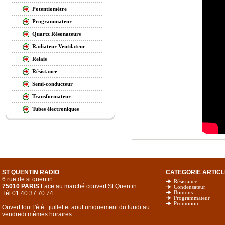
Potentiomètre
Programmateur
Quartz Résonateurs
Radiateur Ventilateur
Relais
Résistance
Semi-conducteur
Transformateur
Tubes électroniques
ST QUENTIN RADIO
CATEGORIE ARTICL
6 rue de st quentin
Résistance
75010 PARIS
Face au marché couvert St Quentin.
Condensateur
Tél 01.40.37.70.74
Boutons
Programmateur
Promotion
Ouvert tout l'été : juillet et aout uniquement du lundi au
vendredi mêmes horaires