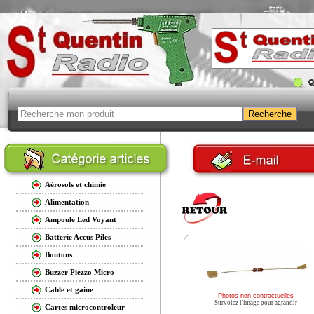
Aérosols et chimie
Alimentation
Ampoule Led Voyant
Batterie Accus Piles
Boutons
Buzzer Piezzo Micro
Cable et gaine
Photos non contractuelles
Survolez l'image pour agrandir
Cartes microcontroleur