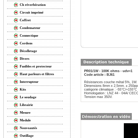
Ch réverbération
Circuit imprimé
Coffret
Condensateur
Connectique
Cordons
Décolletage
Divers
Fusibles et protecteur
PR01/1W - 100K ohms - udv=1
Haut parleurs et filtres
Code article : BJ61
Interrupteur
Résistances couche métal 5%, 1W.
Dimensions 8mm x 2,5mm. ± 250pp
catégorie climatique : -55°C/+155°C 
Kits
Homologation : LNZ 44 - 04A/ CEC
Tension max 350V.
Le soudage
Librairie
Mesure
Module
Nouveautés
Outillage