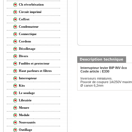
Ch réverbération
Circuit imprimé
Coffret
Condensateur
Connectique
Cordons
Décolletage
Divers
Fusibles et protecteur
Interrupteur levier BIP INV éco
Haut parleurs et filtres
Code article : E330
Interrupteur
Inverseurs miniatures.
Pouvoir de coupure 1A/250V maxi
Ø canon 6,2mm
Kits
Le soudage
Librairie
Mesure
Module
Nouveautés
Outillage