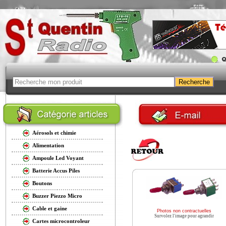
Aérosols et chimie
Alimentation
Ampoule Led Voyant
Batterie Accus Piles
Boutons
Buzzer Piezzo Micro
Cable et gaine
Photos non contractuelles
Survolez l'image pour agrandir
Cartes microcontroleur