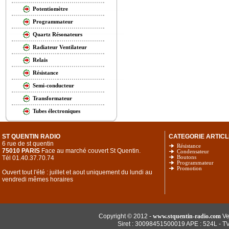
Potentiomètre
Programmateur
Quartz Résonateurs
Radiateur Ventilateur
Relais
Résistance
Semi-conducteur
Transformateur
Tubes électroniques
ST QUENTIN RADIO
CATEGORIE ARTICL
6 rue de st quentin
Résistance
75010 PARIS
Face au marché couvert St Quentin.
Condensateur
Tél 01.40.37.70.74
Boutons
Programmateur
Promotion
Ouvert tout l'été : juillet et aout uniquement du lundi au
vendredi mêmes horaires
Copyright © 2012 -
www.stquentin-radio.com
Ve
Siret : 30098451500019 APE : 524L - T