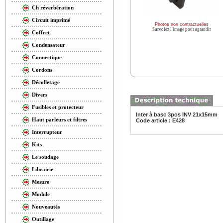
Ch réverbération
Circuit imprimé
Photos non contractuelles
Survolez l'image pour agrandir
Coffret
Condensateur
Connectique
Cordons
Décolletage
Divers
Fusibles et protecteur
Inter à basc 3pos INV 21x15mm
Haut parleurs et filtres
Code article : E428
Interrupteur
Kits
Le soudage
Librairie
Mesure
Module
Nouveautés
Outillage