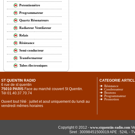
Potentiomètre
Programmateur
Quartz Résonateurs
Radiateur Ventilateur
Relais
Résistance
Semi-conducteur
Transformateur
Tubes électroniques
ST QUENTIN RADIO
CATEGORIE ARTICL
6 rue de st quentin
Résistance
75010 PARIS
Face au marché couvert St Quentin.
Condensateur
Tél 01.40.37.70.74
Boutons
Programmateur
Promotion
Ouvert tout l'été : juillet et aout uniquement du lundi au
vendredi mêmes horaires
Copyright © 2012 -
www.stquentin-radio.com
Ve
Siret : 30098451500019 APE : 524L - T