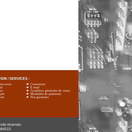
ON / SERVICES :
mes-nous
Connexion
in
E-mail
er
Condition générales de vente
pte
Modalités de paiement
res
Nos garanties
oits réservés.
984515