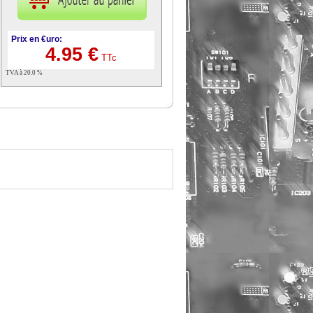
Prix en €uro:
4.95 €
TTc
TVA à 20.0 %