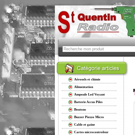
Aérosols et chimie
Alimentation
Ampoule Led Voyant
Batterie Accus Piles
Boutons
Buzzer Piezzo Micro
Cable et gaine
Cartes microcontroleur