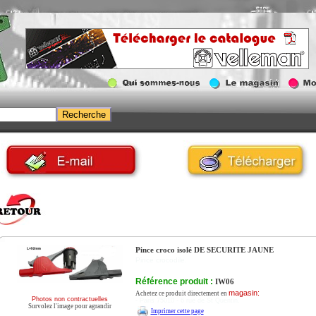
Pince croco isolé DE SECURITE JAUNE
Pince crocodile.
Référence produit :
IW06
magasin:
Achetez ce produit directement en
Photos non contractuelles
- Paris 75010 - 6 rue de St Quentin.
Survolez l'image pour agrandir
Imprimer cette page