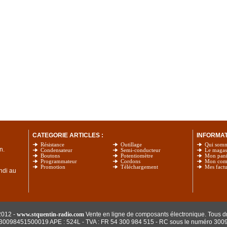
CATEGORIE ARTICLES :
INFORMATI
Résistance
Outillage
Qui som
n.
Condensateur
Semi-conducteur
Le magas
Boutons
Potentiomètre
Mon pani
Programmateur
Cordons
Mon com
Promotion
Téléchargement
Mes factu
undi au
2012 -
www.stquentin-radio.com
Vente en ligne de composants électronique. Tous dr
: 30098451500019 APE : 524L - TVA : FR 54 300 984 515
- RC sous le numéro 300