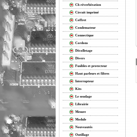
Ch réverbération
Circuit imprimé
Coffret
Condensateur
Connectique
Cordons
Décolletage
Divers
Fusibles et protecteur
Haut parleurs et filtres
Interrupteur
Kits
Le soudage
Librairie
Mesure
Module
Nouveautés
Outillage