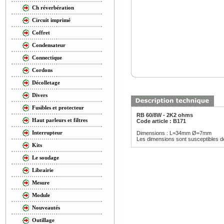
Ch réverbération
Circuit imprimé
Coffret
Condensateur
Connectique
Cordons
Décolletage
Divers
Fusibles et protecteur
RB 60/8W - 2K2 ohms
Haut parleurs et filtres
Code article : B171
Interrupteur
Dimensions : L=34mm Ø=7mm
Les dimensions sont susceptibles de 
Kits
Le soudage
Librairie
Mesure
Module
Nouveautés
Outillage