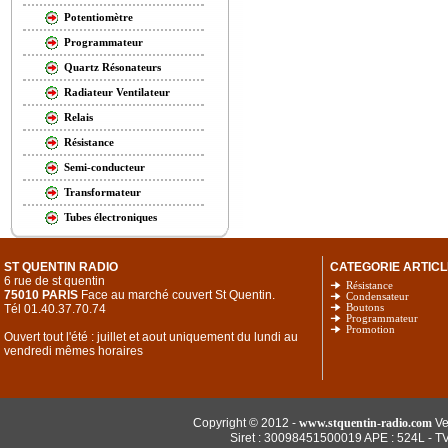
Potentiomètre
Programmateur
Quartz Résonateurs
Radiateur Ventilateur
Relais
Résistance
Semi-conducteur
Transformateur
Tubes électroniques
ST QUENTIN RADIO
CATEGORIE ARTICL
6 rue de st quentin
Résistance
75010 PARIS
Face au marché couvert St Quentin.
Condensateur
Tél 01.40.37.70.74
Boutons
Programmateur
Promotion
Ouvert tout l'été : juillet et aout uniquement du lundi au
vendredi mêmes horaires
Copyright © 2012 -
www.stquentin-radio.com
Ve
Siret : 30098451500019 APE : 524L - T