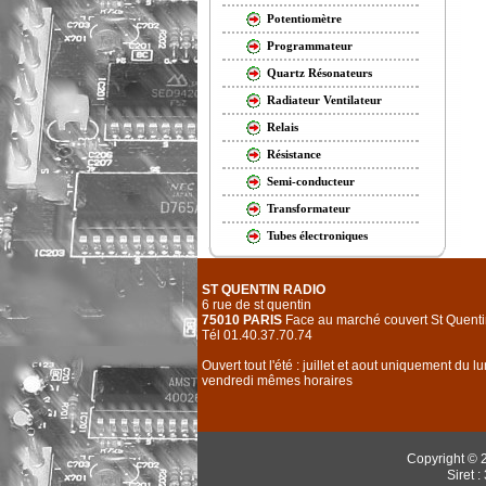
Potentiomètre
Programmateur
Quartz Résonateurs
Radiateur Ventilateur
Relais
Résistance
Semi-conducteur
Transformateur
Tubes électroniques
ST QUENTIN RADIO
6 rue de st quentin
75010 PARIS
Face au marché couvert St Quenti
Tél 01.40.37.70.74
Ouvert tout l'été : juillet et aout uniquement du l
vendredi mêmes horaires
Copyright © 
Siret 