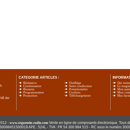
CATEGORIE ARTICLES :
INFORMATI
Résistance
Outillage
Qui som
n.
Condensateur
Semi-conducteur
Le magas
Boutons
Potentiomètre
Mon pani
Programmateur
Cordons
Mon com
Promotion
Téléchargement
Mes factu
undi au
2012 -
www.stquentin-radio.com
Vente en ligne de composants électronique. Tous dr
: 30098451500019 APE : 524L - TVA : FR 54 300 984 515
- RC sous le numéro 300