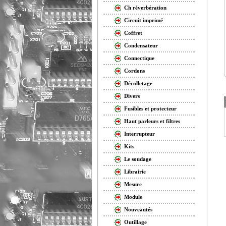
Ch réverbération
Circuit imprimé
Coffret
Condensateur
Connectique
Cordons
Décolletage
Divers
Fusibles et protecteur
Haut parleurs et filtres
Interrupteur
Kits
Le soudage
Librairie
Mesure
Module
Nouveautés
Outillage