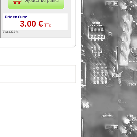
Prix en €uro:
3.00 €
TTc
TVA à 20.0 %