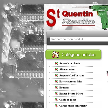
Aérosols et chimie
Alimentation
Ampoule Led Voyant
Batterie Accus Piles
Boutons
Buzzer Piezzo Micro
Cable et gaine
Cartes microcontroleur