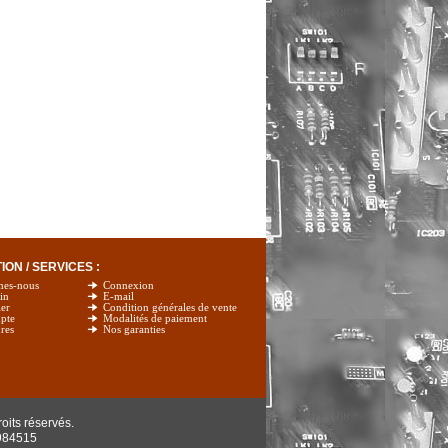
ON / SERVICES :
mes-nous
Connexion
in
E-mail
er
Condition générales de vente
pte
Modalités de paiement
res
Nos garanties
oits réservés.
984515