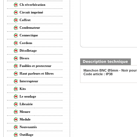
Ch réverbération
Circuit imprimé
Coffret
Condensateur
Connectique
Cordons
Décolletage
Divers
Fusibles et protecteur
Manchon BNC Ø5mm - Noir pour
Haut parleurs et filtres
Code article : IP38
Interrupteur
Kits
Le soudage
Librairie
Mesure
Module
Nouveautés
Outillage