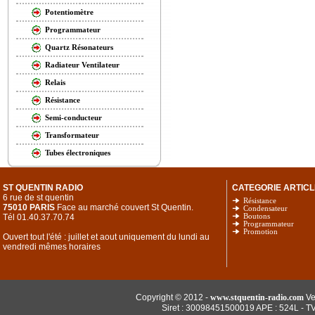
Potentiomètre
Programmateur
Quartz Résonateurs
Radiateur Ventilateur
Relais
Résistance
Semi-conducteur
Transformateur
Tubes électroniques
ST QUENTIN RADIO
CATEGORIE ARTICL
6 rue de st quentin
Résistance
75010 PARIS
Face au marché couvert St Quentin.
Condensateur
Tél 01.40.37.70.74
Boutons
Programmateur
Promotion
Ouvert tout l'été : juillet et aout uniquement du lundi au
vendredi mêmes horaires
Copyright © 2012 -
www.stquentin-radio.com
Ve
Siret : 30098451500019 APE : 524L - T