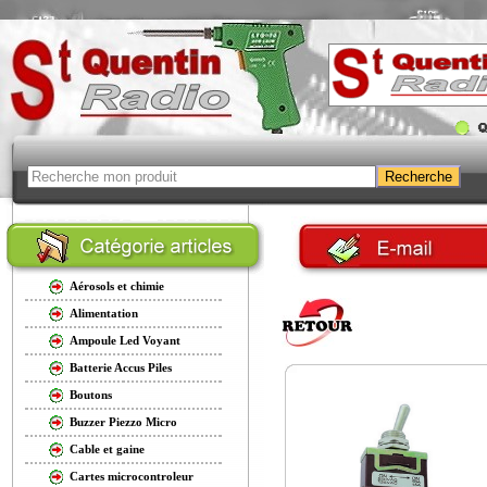
Aérosols et chimie
Alimentation
Ampoule Led Voyant
Batterie Accus Piles
Boutons
Buzzer Piezzo Micro
Cable et gaine
Cartes microcontroleur