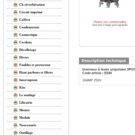
Ch réverbération
Circuit imprimé
Coffret
Photos non contractuelles
Survolez l'image pour agrandir
Condensateur
Connectique
Cordons
Décolletage
Divers
Fusibles et protecteur
Inverseur à levier unipolaire 3PO
Haut parleurs et filtres
Code article : E540
Interrupteur
10AMP 250V
Kits
Le soudage
Librairie
Mesure
Module
Nouveautés
Outillage