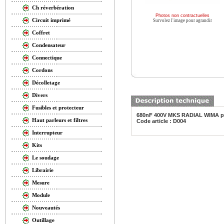
Ch réverbération
Photos non contractuelles
Circuit imprimé
Survolez l'image pour agrandir
Coffret
Condensateur
Connectique
Cordons
Décolletage
Divers
Fusibles et protecteur
680nF 400V MKS RADIAL WIMA p
Haut parleurs et filtres
Code article : D004
Interrupteur
Kits
Le soudage
Librairie
Mesure
Module
Nouveautés
Outillage