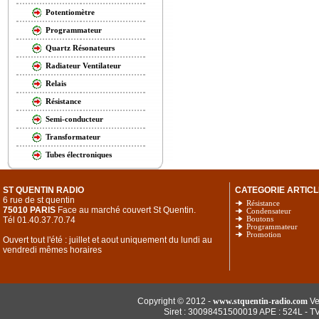
Potentiomètre
Programmateur
Quartz Résonateurs
Radiateur Ventilateur
Relais
Résistance
Semi-conducteur
Transformateur
Tubes électroniques
ST QUENTIN RADIO
CATEGORIE ARTICL
6 rue de st quentin
Résistance
75010 PARIS
Face au marché couvert St Quentin.
Condensateur
Tél 01.40.37.70.74
Boutons
Programmateur
Promotion
Ouvert tout l'été : juillet et aout uniquement du lundi au
vendredi mêmes horaires
Copyright © 2012 -
www.stquentin-radio.com
Ve
Siret : 30098451500019 APE : 524L - T