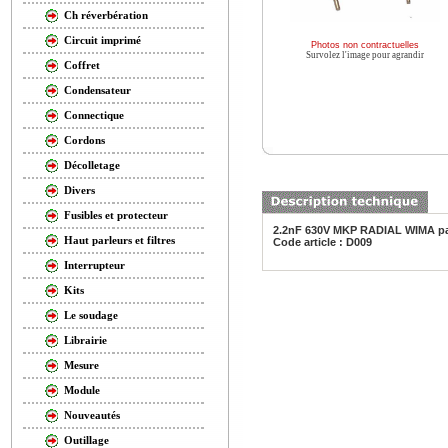
Ch réverbération
Circuit imprimé
Photos non contractuelles
Survolez l'image pour agrandir
Coffret
Condensateur
Connectique
Cordons
Décolletage
Divers
Fusibles et protecteur
2.2nF 630V MKP RADIAL WIMA p
Haut parleurs et filtres
Code article : D009
Interrupteur
Kits
Le soudage
Librairie
Mesure
Module
Nouveautés
Outillage