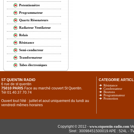
Potentiomètre
Programmateur
Quartz Résonateurs
Radiateur Ventilateur
Relais
Résistance
Semi-conducteur
Transformateur
Tubes électroniques
ST QUENTIN RADIO
CATEGORIE ARTICL
6 rue de st quentin
Résistance
75010 PARIS
Face au marché couvert St Quentin.
Condensateur
Tél 01.40.37.70.74
Boutons
Programmateur
Promotion
Ouvert tout l'été : juillet et aout uniquement du lundi au
vendredi mêmes horaires
Copyright © 2012 -
www.stquentin-radio.com
Ve
Siret : 30098451500019 APE : 524L - T