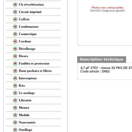
Ch réverbération
Photos non contractuelles
Survolez l'image pour agrandir
Circuit imprimé
Coffret
Condensateur
Connectique
Cordons
Décolletage
Divers
Fusibles et protecteur
4,7 µF 275V - classe X2 PAS DE 2
Haut parleurs et filtres
Code article : D662
Interrupteur
Kits
Le soudage
Librairie
Mesure
Module
Nouveautés
Outillage