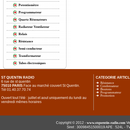
Potentiomètre
Programmateur
Quartz Résonateurs
Radiateur Ventilateur
Relais
Résistance
Semi-conducteur
Transformateur
Tubes électroniques
ST QUENTIN RADIO
CATEGORIE ARTICL
6 rue de st quentin
Résistance
75010 PARIS
Face au marché couvert St Quentin.
Condensateur
Tél 01.40.37.70.74
Boutons
Programmateur
Promotion
Ouvert tout l'été : juillet et aout uniquement du lundi au
vendredi mêmes horaires
Copyright © 2012 -
www.stquentin-radio.com
Ve
Siret : 30098451500019 APE : 524L - T