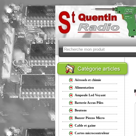
Aérosols et chimie
Alimentation
Ampoule Led Voyant
Batterie Accus Piles
Boutons
Buzzer Piezzo Micro
Cable et gaine
Cartes microcontroleur