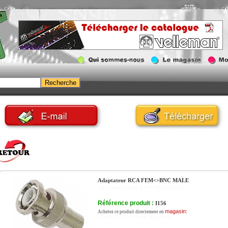
Adaptateur RCA FEM<>BNC MALE
Adaptateur vidéo BNC<>RCA (cinch)
Référence produit :
I156
magasin:
Achetez ce produit directement en
- Paris 75010 - 6 rue de St Quentin.