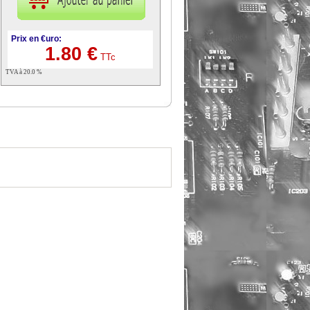
Prix en €uro:
1.80 €
TTc
TVA à 20.0 %