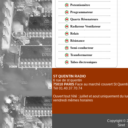
Potentiomètre
Programmateur
Quartz Résonateurs
Radiateur Ventilateur
Relais
Résistance
Semi-conducteur
Transformateur
Tubes électroniques
ST QUENTIN RADIO
6 rue de st quentin
75010 PARIS
Face au marché couvert St Quenti
Tél 01.40.37.70.74
Ouvert tout l'été : juillet et aout uniquement du l
vendredi mêmes horaires
Copyright © 
Siret 