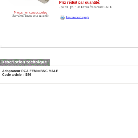
Prix réduit par quantité:
- par 10 Qte / 1.44 € vous économisez 3.60 €
Photos non contractuelles
Survolez l'image pour agrandir
Imprimer cette page
Adaptateur RCA FEM<>BNC MALE
Code article : I156