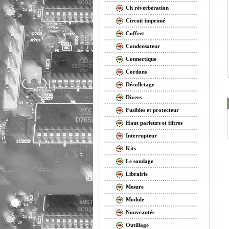
Ch réverbération
Circuit imprimé
Coffret
Condensateur
Connectique
Cordons
Décolletage
Divers
Fusibles et protecteur
Haut parleurs et filtres
Interrupteur
Kits
Le soudage
Librairie
Mesure
Module
Nouveautés
Outillage