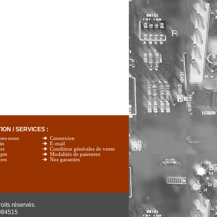
ON / SERVICES :
mes-nous
Connexion
in
E-mail
er
Condition générales de vente
pte
Modalités de paiement
res
Nos garanties
oits réservés.
984515