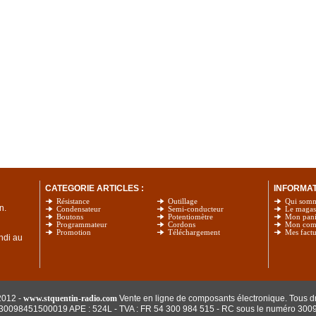
CATEGORIE ARTICLES :
INFORMATI
Résistance
Outillage
Qui som
n.
Condensateur
Semi-conducteur
Le magas
Boutons
Potentiomètre
Mon pani
Programmateur
Cordons
Mon com
Promotion
Téléchargement
Mes factu
undi au
2012 -
www.stquentin-radio.com
Vente en ligne de composants électronique. Tous dr
: 30098451500019 APE : 524L - TVA : FR 54 300 984 515
- RC sous le numéro 300