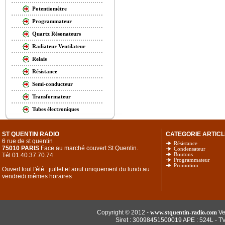
Potentiomètre
Programmateur
Quartz Résonateurs
Radiateur Ventilateur
Relais
Résistance
Semi-conducteur
Transformateur
Tubes électroniques
ST QUENTIN RADIO
CATEGORIE ARTICL
6 rue de st quentin
Résistance
75010 PARIS
Face au marché couvert St Quentin.
Condensateur
Tél 01.40.37.70.74
Boutons
Programmateur
Promotion
Ouvert tout l'été : juillet et aout uniquement du lundi au
vendredi mêmes horaires
Copyright © 2012 -
www.stquentin-radio.com
Ve
Siret : 30098451500019 APE : 524L - T