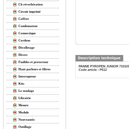
Ch réverbération
Circuit imprimé
Coffret
Condensateur
Connectique
Cordons
Décolletage
Divers
Fusibles et protecteur
PANNE PYROPEN JUNIOR 71010
Haut parleurs et filtres
Code article : P512
Interrupteur
Kits
Le soudage
Librairie
Mesure
Module
Nouveautés
Outillage