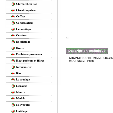
Ch réverbération
Circuit imprimé
Coffret
Condensateur
Connectique
Cordons
Décolletage
Divers
Fusibles et protecteur
ADAPTATEUR DE PANNE 5.87.207.
Haut parleurs et filtres
Code article : P898
Interrupteur
Kits
Le soudage
Librairie
Mesure
Module
Nouveautés
Outillage