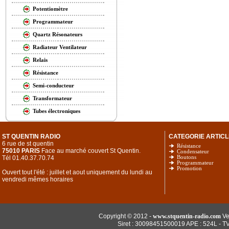
Potentiomètre
Programmateur
Quartz Résonateurs
Radiateur Ventilateur
Relais
Résistance
Semi-conducteur
Transformateur
Tubes électroniques
ST QUENTIN RADIO
CATEGORIE ARTICL
6 rue de st quentin
Résistance
75010 PARIS
Face au marché couvert St Quentin.
Condensateur
Tél 01.40.37.70.74
Boutons
Programmateur
Promotion
Ouvert tout l'été : juillet et aout uniquement du lundi au
vendredi mêmes horaires
Copyright © 2012 -
www.stquentin-radio.com
Ve
Siret : 30098451500019 APE : 524L - T