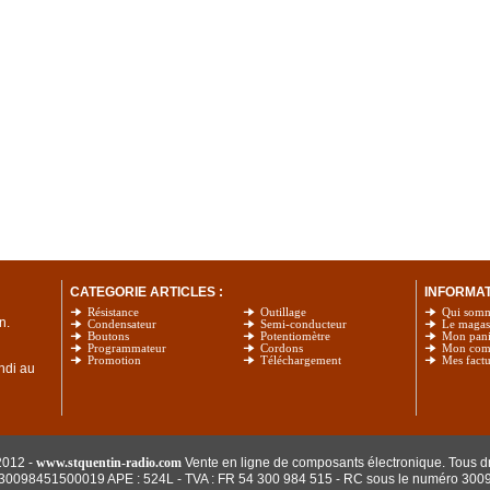
CATEGORIE ARTICLES :
INFORMATI
Résistance
Outillage
Qui som
n.
Condensateur
Semi-conducteur
Le magas
Boutons
Potentiomètre
Mon pani
Programmateur
Cordons
Mon com
Promotion
Téléchargement
Mes factu
undi au
2012 -
www.stquentin-radio.com
Vente en ligne de composants électronique. Tous dr
: 30098451500019 APE : 524L - TVA : FR 54 300 984 515
- RC sous le numéro 300