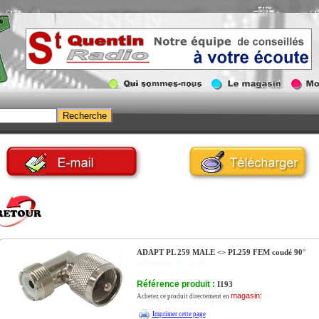
ADAPT PL 259 MALE <> PL259 FEM coudé 90°
Adaptateur PL <> PL
Référence produit :
I193
magasin:
Achetez ce produit directement en
- Paris 75010 - 6 rue de St Quentin.
Imprimer cette page