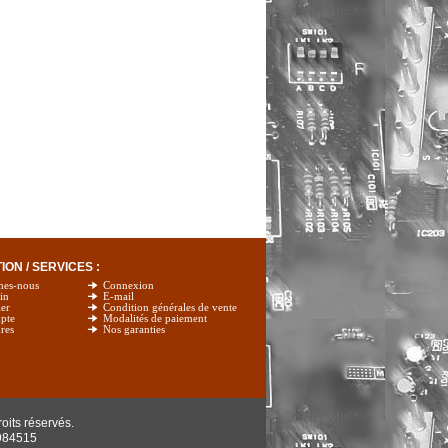
ON / SERVICES :
mes-nous
Connexion
in
E-mail
er
Condition générales de vente
pte
Modalités de paiement
res
Nos garanties
oits réservés.
984515