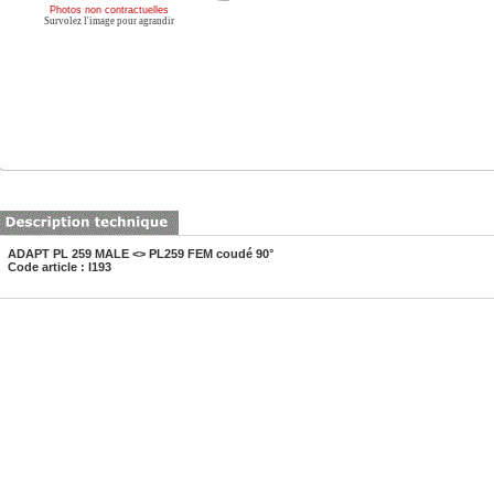
Photos non contractuelles
Survolez l'image pour agrandir
ADAPT PL 259 MALE <> PL259 FEM coudé 90°
Code article : I193