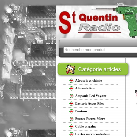
Aérosols et chimie
Alimentation
Ampoule Led Voyant
Batterie Accus Piles
Boutons
Buzzer Piezzo Micro
Cable et gaine
Cartes microcontroleur