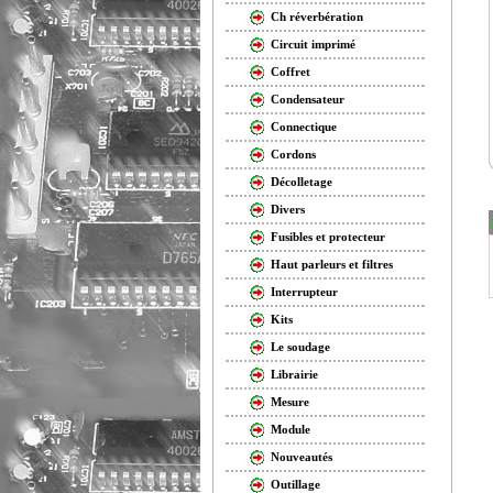
Ch réverbération
Circuit imprimé
Coffret
Condensateur
Connectique
Cordons
Décolletage
Divers
Fusibles et protecteur
Haut parleurs et filtres
Interrupteur
Kits
Le soudage
Librairie
Mesure
Module
Nouveautés
Outillage