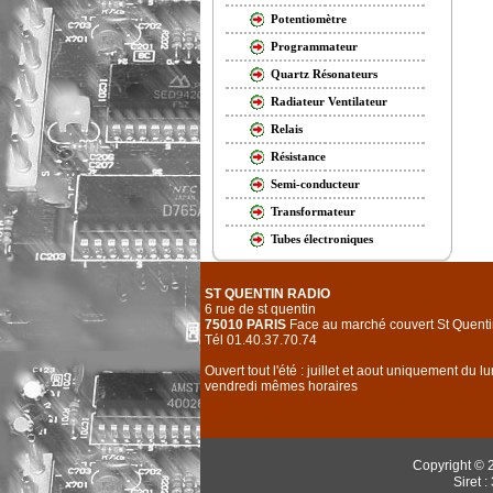
Potentiomètre
Programmateur
Quartz Résonateurs
Radiateur Ventilateur
Relais
Résistance
Semi-conducteur
Transformateur
Tubes électroniques
ST QUENTIN RADIO
6 rue de st quentin
75010 PARIS
Face au marché couvert St Quenti
Tél 01.40.37.70.74
Ouvert tout l'été : juillet et aout uniquement du l
vendredi mêmes horaires
Copyright © 
Siret 