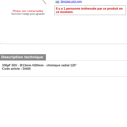
Imprimer cette page
Il y a 1 personne intéressée par ce produit en
Photos non contractuelles
ce moment.
Survolez l'image pour agrandir
330µF 50V - Ø13mm H20mm - chimique radial 125°
Code article : DA65