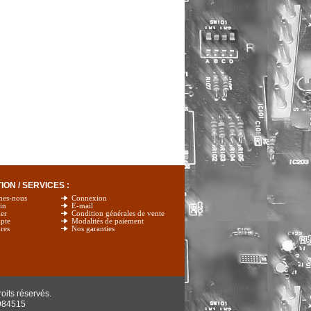
ON / SERVICES :
mes-nous
Connexion
in
E-mail
er
Condition générales de vente
pte
Modalités de paiement
res
Nos garanties
oits réservés.
984515