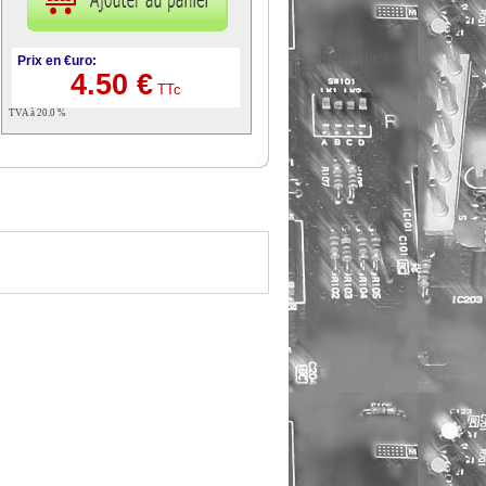
Prix en €uro:
4.50 €
TTc
TVA à 20.0 %