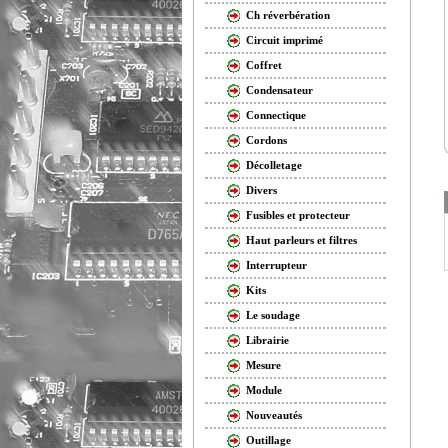
Ch réverbération
Circuit imprimé
Coffret
Condensateur
Connectique
Cordons
Décolletage
Divers
Fusibles et protecteur
Haut parleurs et filtres
Interrupteur
Kits
Le soudage
Librairie
Mesure
Module
Nouveautés
Outillage