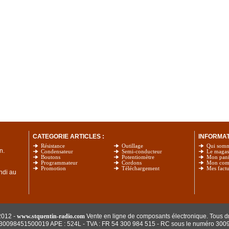
CATEGORIE ARTICLES :
INFORMATI
Résistance
Outillage
Qui som
n.
Condensateur
Semi-conducteur
Le magas
Boutons
Potentiomètre
Mon pani
Programmateur
Cordons
Mon com
Promotion
Téléchargement
Mes factu
undi au
2012 -
www.stquentin-radio.com
Vente en ligne de composants électronique. Tous dr
: 30098451500019 APE : 524L - TVA : FR 54 300 984 515
- RC sous le numéro 300