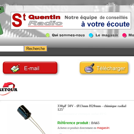
330µF 50V - Ø13mm H20mm - chimique radial
125°
Condensateur chimique radial 85°C
Référence produit :
DA65
magasin:
Achetez ce produit directement en
- Paris 75010 - 6 rue de St Quentin.