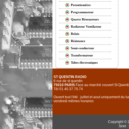
Potentiomètre
Programmateur
Quartz Résonateurs
Radiateur Ventilateur
Relais
Résistance
Semi-conducteur
Transformateur
Tubes électroniques
ST QUENTIN RADIO
6 rue de st quentin
75010 PARIS
Face au marché couvert St Quenti
Tél 01.40.37.70.74
Ouvert tout l'été : juillet et aout uniquement du l
vendredi mêmes horaires
Copyright © 
Siret 