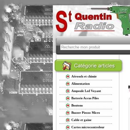
Aérosols et chimie
Alimentation
Ampoule Led Voyant
Batterie Accus Piles
Boutons
Buzzer Piezzo Micro
Cable et gaine
Cartes microcontroleur