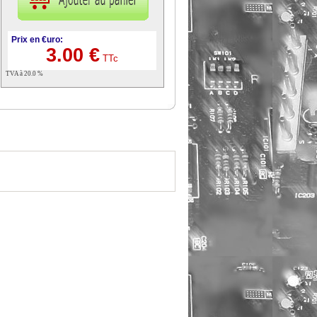
Prix en €uro:
3.00 €
TTc
TVA à 20.0 %