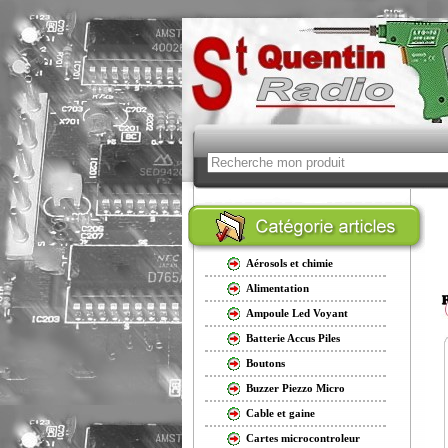
Aérosols et chimie
Alimentation
Ampoule Led Voyant
Batterie Accus Piles
Boutons
Buzzer Piezzo Micro
Cable et gaine
Cartes microcontroleur