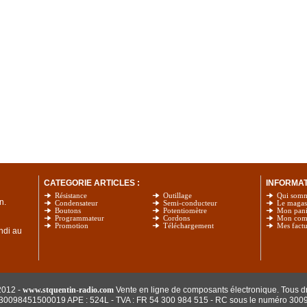
CATEGORIE ARTICLES :
INFORMATI
Résistance
Outillage
Qui som
n.
Condensateur
Semi-conducteur
Le magas
Boutons
Potentiomètre
Mon pani
Programmateur
Cordons
Mon com
Promotion
Téléchargement
Mes factu
undi au
2012 -
www.stquentin-radio.com
Vente en ligne de composants électronique. Tous dr
: 30098451500019 APE : 524L - TVA : FR 54 300 984 515
- RC sous le numéro 300