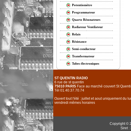
Potentiomètre
Programmateur
Quartz Résonateurs
Radiateur Ventilateur
Relais
Résistance
Semi-conducteur
Transformateur
Tubes électroniques
ST QUENTIN RADIO
6 rue de st quentin
75010 PARIS
Face au marché couvert St Quenti
Tél 01.40.37.70.74
Ouvert tout l'été : juillet et aout uniquement du l
vendredi mêmes horaires
Copyright © 
Siret 