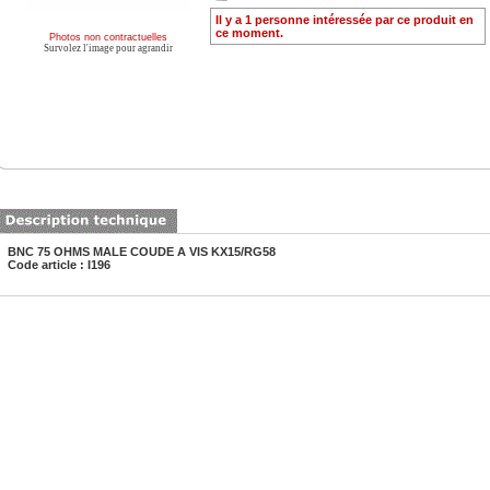
Il y a 1 personne intéressée par ce produit en
ce moment.
Photos non contractuelles
Survolez l'image pour agrandir
BNC 75 OHMS MALE COUDE A VIS KX15/RG58
Code article : I196