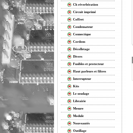
Ch réverbération
Circuit imprimé
Coffret
Condensateur
Connectique
Cordons
Décolletage
Divers
Fusibles et protecteur
Haut parleurs et filtres
Interrupteur
Kits
Le soudage
Librairie
Mesure
Module
Nouveautés
Outillage