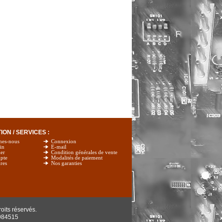
ON / SERVICES :
mes-nous
Connexion
in
E-mail
er
Condition générales de vente
pte
Modalités de paiement
res
Nos garanties
oits réservés.
984515