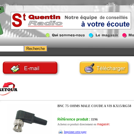
BNC 75 OHMS MALE COUDE A VIS KX15/RG58
Fiches vidéo BNC à soudé.
Référence produit :
I196
magasin:
Achetez ce produit directement en
- Paris 75010 - 6 rue de St Quentin.
Imprimer cette page