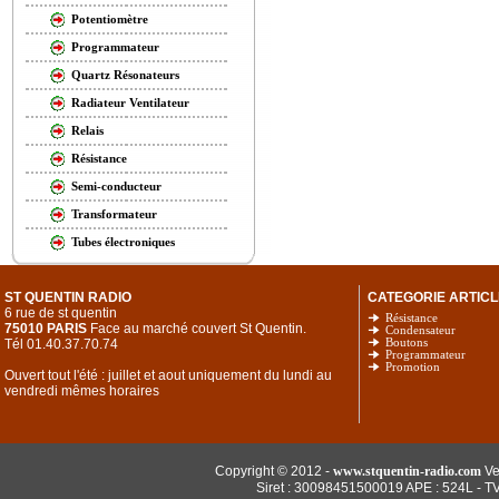
Potentiomètre
Programmateur
Quartz Résonateurs
Radiateur Ventilateur
Relais
Résistance
Semi-conducteur
Transformateur
Tubes électroniques
ST QUENTIN RADIO
CATEGORIE ARTICL
6 rue de st quentin
Résistance
75010 PARIS
Face au marché couvert St Quentin.
Condensateur
Tél 01.40.37.70.74
Boutons
Programmateur
Promotion
Ouvert tout l'été : juillet et aout uniquement du lundi au
vendredi mêmes horaires
Copyright © 2012 -
www.stquentin-radio.com
Ve
Siret : 30098451500019 APE : 524L - T