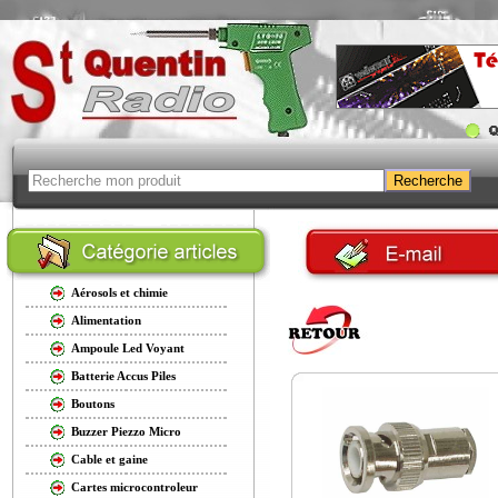
Aérosols et chimie
Alimentation
Ampoule Led Voyant
Batterie Accus Piles
Boutons
Buzzer Piezzo Micro
Cable et gaine
Cartes microcontroleur