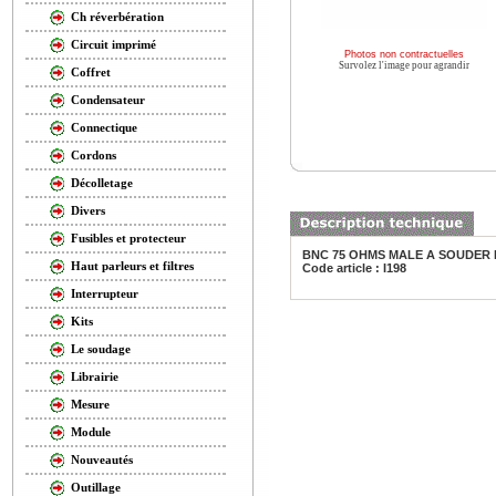
Ch réverbération
Circuit imprimé
Photos non contractuelles
Survolez l'image pour agrandir
Coffret
Condensateur
Connectique
Cordons
Décolletage
Divers
Fusibles et protecteur
BNC 75 OHMS MALE A SOUDER 
Haut parleurs et filtres
Code article : I198
Interrupteur
Kits
Le soudage
Librairie
Mesure
Module
Nouveautés
Outillage