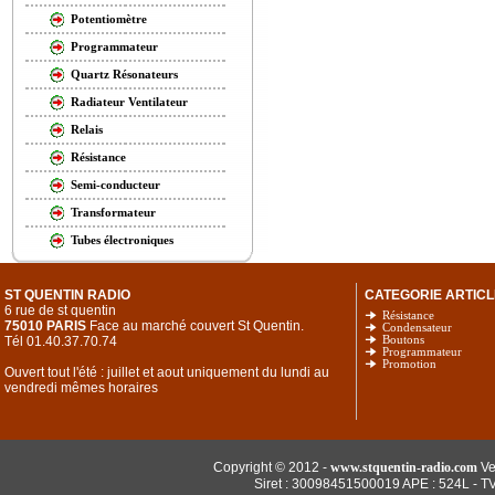
Potentiomètre
Programmateur
Quartz Résonateurs
Radiateur Ventilateur
Relais
Résistance
Semi-conducteur
Transformateur
Tubes électroniques
ST QUENTIN RADIO
CATEGORIE ARTICL
6 rue de st quentin
Résistance
75010 PARIS
Face au marché couvert St Quentin.
Condensateur
Tél 01.40.37.70.74
Boutons
Programmateur
Promotion
Ouvert tout l'été : juillet et aout uniquement du lundi au
vendredi mêmes horaires
Copyright © 2012 -
www.stquentin-radio.com
Ve
Siret : 30098451500019 APE : 524L - T