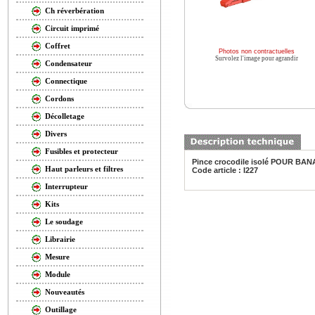
Ch réverbération
Circuit imprimé
Coffret
Photos non contractuelles
Survolez l'image pour agrandir
Condensateur
Connectique
Cordons
Décolletage
Divers
Fusibles et protecteur
Pince crocodile isolé POUR B
Haut parleurs et filtres
Code article : I227
Interrupteur
Kits
Le soudage
Librairie
Mesure
Module
Nouveautés
Outillage