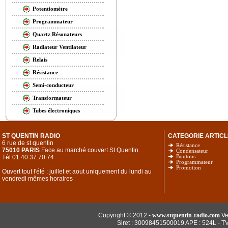
Potentiomètre
Programmateur
Quartz Résonateurs
Radiateur Ventilateur
Relais
Résistance
Semi-conducteur
Transformateur
Tubes électroniques
ST QUENTIN RADIO
CATEGORIE ARTICL
6 rue de st quentin
Résistance
75010 PARIS
Face au marché couvert St Quentin.
Condensateur
Tél 01.40.37.70.74
Boutons
Programmateur
Promotion
Ouvert tout l'été : juillet et aout uniquement du lundi au
vendredi mêmes horaires
Copyright © 2012 -
www.stquentin-radio.com
Ve
Siret : 30098451500019 APE : 524L - T