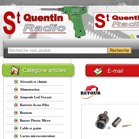
Aérosols et chimie
Alimentation
Ampoule Led Voyant
Batterie Accus Piles
Boutons
Buzzer Piezzo Micro
Cable et gaine
Cartes microcontroleur