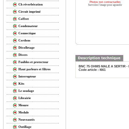
Photos non contractuelles
Ch réverbération
Survolez l'image pour agrandir
Circuit imprimé
Coffret
Condensateur
Connectique
Cordons
Décolletage
Divers
Fusibles et protecteur
BNC 75 OHMS MALE A SERTIR - 
Haut parleurs et filtres
Code article : I661
Interrupteur
Kits
Le soudage
Librairie
Mesure
Module
Nouveautés
Outillage