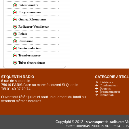
Potentiomètre
Programmateur
Quartz Résonateurs
Radiateur Ventilateur
Relais
Résistance
Semi-conducteur
Transformateur
Tubes électroniques
ST QUENTIN RADIO
CATEGORIE ARTICL
6 rue de st quentin
Résistance
75010 PARIS
Face au marché couvert St Quentin.
Condensateur
Tél 01.40.37.70.74
Boutons
Programmateur
Promotion
Ouvert tout l'été : juillet et aout uniquement du lundi au
vendredi mêmes horaires
Copyright © 2012 -
www.stquentin-radio.com
Ve
Siret : 30098451500019 APE : 524L - T