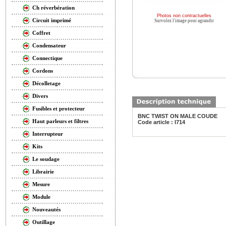
Ch réverbération
Photos non contractuelles
Circuit imprimé
Survolez l'image pour agrandir
Coffret
Condensateur
Connectique
Cordons
Décolletage
Divers
Fusibles et protecteur
BNC TWIST ON MALE COUDE
Haut parleurs et filtres
Code article : I714
Interrupteur
Kits
Le soudage
Librairie
Mesure
Module
Nouveautés
Outillage