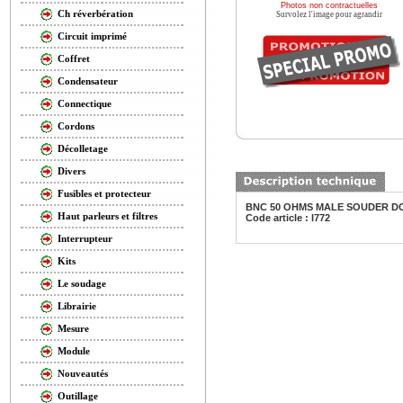
Photos non contractuelles
Ch réverbération
Survolez l'image pour agrandir
Circuit imprimé
Coffret
Condensateur
Connectique
Cordons
Décolletage
Divers
Fusibles et protecteur
BNC 50 OHMS MALE SOUDER DO
Haut parleurs et filtres
Code article : I772
Interrupteur
Kits
Le soudage
Librairie
Mesure
Module
Nouveautés
Outillage