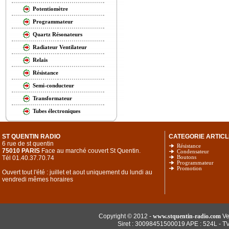
Potentiomètre
Programmateur
Quartz Résonateurs
Radiateur Ventilateur
Relais
Résistance
Semi-conducteur
Transformateur
Tubes électroniques
ST QUENTIN RADIO
CATEGORIE ARTICL
6 rue de st quentin
Résistance
75010 PARIS
Face au marché couvert St Quentin.
Condensateur
Tél 01.40.37.70.74
Boutons
Programmateur
Promotion
Ouvert tout l'été : juillet et aout uniquement du lundi au
vendredi mêmes horaires
Copyright © 2012 -
www.stquentin-radio.com
Ve
Siret : 30098451500019 APE : 524L - T