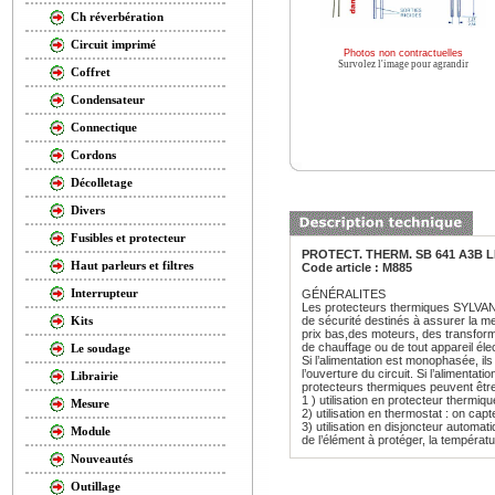
Ch réverbération
Circuit imprimé
Photos non contractuelles
Survolez l'image pour agrandir
Coffret
Condensateur
Connectique
Cordons
Décolletage
Divers
Fusibles et protecteur
PROTECT. THERM. SB 641 A3B L
Haut parleurs et filtres
Code article : M885
Interrupteur
GÉNÉRALITES
Les protecteurs thermiques SYLVANI
de sécurité destinés à assurer la me
Kits
prix bas,des moteurs, des transfor
de chauffage ou de tout appareil élec
Le soudage
Si l’alimentation est monophasée, il
l’ouverture du circuit. Si l’alimentat
Librairie
protecteurs thermiques peuvent être 
1 ) utilisation en protecteur thermiqu
Mesure
2) utilisation en thermostat : on cap
3) utilisation en disjoncteur automat
Module
de l’élément à protéger, la températu
Nouveautés
Outillage