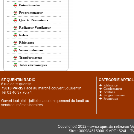
Potentiomètre
Programmateur
Quartz Résonateurs
Radiateur Ventilateur
Relais
Résistance
Semi-conducteur
Transformateur
Tubes électroniques
ST QUENTIN RADIO
CATEGORIE ARTICL
6 rue de st quentin
Résistance
75010 PARIS
Face au marché couvert St Quentin.
Condensateur
Tél 01.40.37.70.74
Boutons
Programmateur
Promotion
Ouvert tout l'été : juillet et aout uniquement du lundi au
vendredi mêmes horaires
Copyright © 2012 -
www.stquentin-radio.com
Ve
Siret : 30098451500019 APE : 524L - T